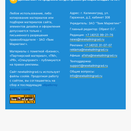
Адрес: г. Калининград, ул.
Любое использование, либо
Гаражная, д.2, кабинет 308
копирование материалов или
подборки материалов сайта,
Учредитель: ЗАО "Твик Маркетинг"
элементов дизайна и оформления
Главный редактор: Обрехт О.Г.
допускается только с
Редакция:
+7 (4012) 99-21-76
письменного разрешения
news@newkaliningrad.ru
правообладателя - ЗАО «Твик
Маркетинг».
Реклама:
+7 (4012) 31-07-07
reklama@newkaliningrad.ru
Материалы с пометкой «Бизнес»,
Афиша:
afisha@newkaliningrad.ru
«Партнерский материал», «ПМ»,
«PR», «Спецпроект» - публикуются
Техподдержка:
на правах рекламы.
support@newkaliningrad.ru
Общие вопросы:
Сайт newkaliningrad.ru использует
info@newkaliningrad.ru
файлы cookie. Продолжая работу
с сайтом, вы соглашаетесь на
сбор и последующую
обработку
файлов cookie.