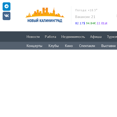
Погода:
+18.3°
Вакансии:
21
82.17$
94.84€
22.01zł
Новости
Работа
Недвижимость
Афиша
Туриз
Концерты
Клубы
Кино
Спектакли
Выставки