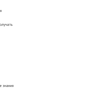
я
получать
е знания