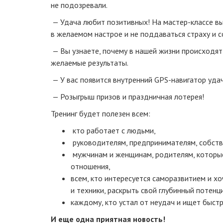
не подозревали.
— Удача любит позитивных! На
мастер-классе
вы
в желаемом настрое и не поддаваться страху и 
— Вы узнаете, почему в нашей жизни происходят 
желаемые результаты.
— У вас появится внутренний
GPS-навигатор
удач
— Розыгрыш призов и праздничная лотерея!
Тренинг будет полезен всем:
кто работает с людьми,
руководителям, предпринимателям, собств
мужчинам и женщинам, родителям, которые 
отношения,
всем, кто интересуется саморазвитием и х
и техники, раскрыть свой глубинный потенц
каждому, кто устал от неудач и ищет быст
И еще одна приятная новость!