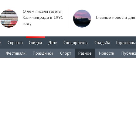
О чём писали газеты
Калининграда в 1991
Главные новости дня
году
м
Справка
Скидки
Дети
Спецпроекты
Свадьба
Гороскопы
Фестивали
Праздники
Спорт
Разное
Новости
Публик