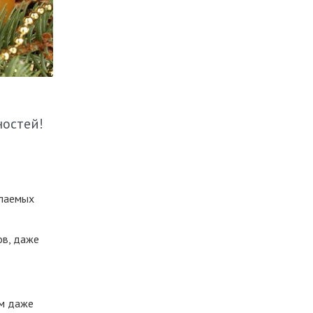
ностей!
елаемых
ов, даже
ом даже