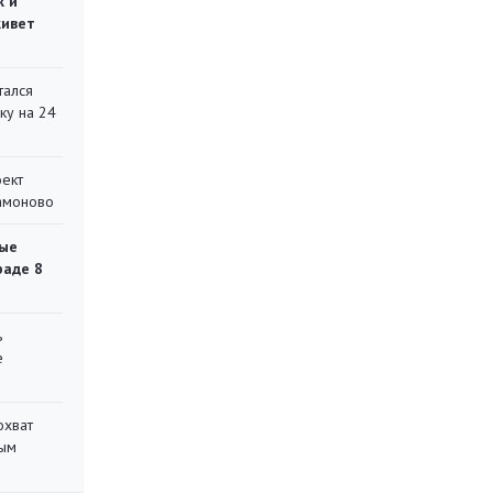
ж и
живет
тался
ку на 24
оект
Мамоново
ые
раде 8
ь
е
охват
ным