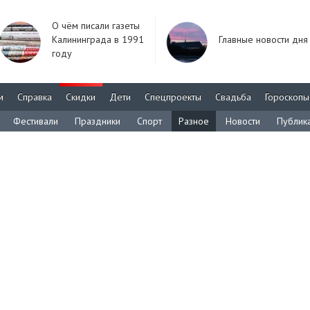
О чём писали газеты
Калининграда в 1991
Главные новости дня
году
м
Справка
Скидки
Дети
Спецпроекты
Свадьба
Гороскопы
Фестивали
Праздники
Спорт
Разное
Новости
Публик