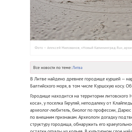
Фото — Алексей Милованов, «Новый Калининград.Ru», архи
Все новости по теме:
Литва
В Литве найдено древнее городище куршей — на
Балтийского моря, в том числе Куршскую косу. О
Городище находится на территории литовского 
коса», у поселка Гируляй, неподалеку от Клайпед
археолог-любитель
, биолог по профессии, Дарюс
по внешним признакам. Археологи догадку подтв
структуру городища, обнаружить его краеугольное
остатки ограды из кольев. В культурном слое на