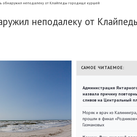
ь обнаружил неподалеку от Клайпеды городище куршей
аружил неподалеку от Клайпед
САМОЕ ЧИТАЕМОЕ:
Администрация Янтарног
назвала причину повторн
сливов на Центральный п
Моряк и врач из Калинингра
прошли в финал «Родников
Газмановых