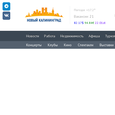
Погода:
+17.2°
Вакансии:
21
82.17$
94.84€
22.01zł
Новости
Работа
Недвижимость
Афиша
Туриз
Концерты
Клубы
Кино
Спектакли
Выставки