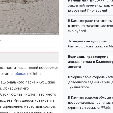
Камень Лжи, широкий пля
закрытый променад: как 
курортный Пионерский
В Калининграде мужчина пы
вынести из магазина космети
тыс. рублей
в
Экспертиза не одобрила пр
благоустройства сквера в 
Возможны кратковременн
дожди: погода в Калининг
августа
родности, населявшей побережье
б этом
сообщает
«Delfi».
В Черняховске сгорела част
Национального парка «Куршская
довоенного здания на улиц
Тухачевского
ы. Обнаружил его
 Стончюс, «вычислив» это место
В Калининградской области 
ердили. Им удалось установить
новорожденных неонаталь
 укрепление, место для костра,
скринингом составил 99,6%
йдены фрагменты керамических