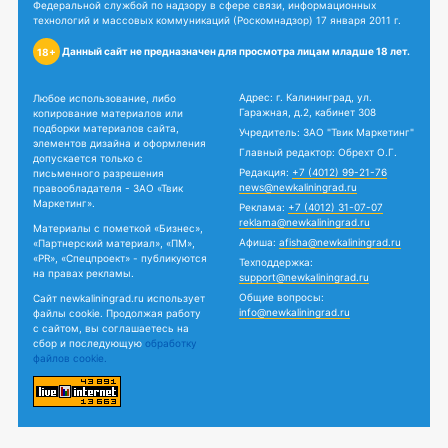
Федеральной службой по надзору в сфере связи, информационных
технологий и массовых коммуникаций (Роскомнадзор) 17 января 2011 г.
Данный сайт не предназначен для просмотра лицам младше 18 лет.
18+
Адрес: г. Калининград, ул.
Любое использование, либо
Гаражная, д.2, кабинет 308
копирование материалов или
подборки материалов сайта,
Учредитель: ЗАО "Твик Маркетинг"
элементов дизайна и оформления
Главный редактор: Обрехт О.Г.
допускается только с
Редакция:
+7 (4012) 99-21-76
письменного разрешения
news@newkaliningrad.ru
правообладателя - ЗАО «Твик
Маркетинг».
Реклама:
+7 (4012) 31-07-07
reklama@newkaliningrad.ru
Материалы с пометкой «Бизнес»,
Афиша:
afisha@newkaliningrad.ru
«Партнерский материал», «ПМ»,
«PR», «Спецпроект» - публикуются
Техподдержка:
на правах рекламы.
support@newkaliningrad.ru
Общие вопросы:
Сайт newkaliningrad.ru использует
info@newkaliningrad.ru
файлы cookie. Продолжая работу
с сайтом, вы соглашаетесь на
сбор и последующую
обработку
файлов cookie.