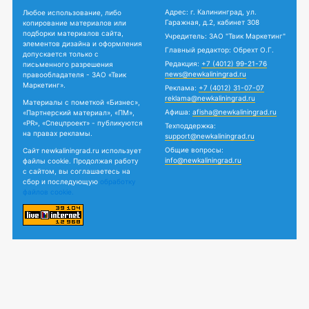
Адрес: г. Калининград, ул.
Любое использование, либо
Гаражная, д.2, кабинет 308
копирование материалов или
подборки материалов сайта,
Учредитель: ЗАО "Твик Маркетинг"
элементов дизайна и оформления
Главный редактор: Обрехт О.Г.
допускается только с
Редакция:
+7 (4012) 99-21-76
письменного разрешения
news@newkaliningrad.ru
правообладателя - ЗАО «Твик
Маркетинг».
Реклама:
+7 (4012) 31-07-07
reklama@newkaliningrad.ru
Материалы с пометкой «Бизнес»,
Афиша:
afisha@newkaliningrad.ru
«Партнерский материал», «ПМ»,
«PR», «Спецпроект» - публикуются
Техподдержка:
на правах рекламы.
support@newkaliningrad.ru
Общие вопросы:
Сайт newkaliningrad.ru использует
info@newkaliningrad.ru
файлы cookie. Продолжая работу
с сайтом, вы соглашаетесь на
сбор и последующую
обработку
файлов cookie.