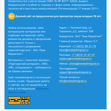
Свидетельство о регистрации СМИ: Эл № ФС77-43520, выдано
Федеральной службой по надзору в сфере связи, информационных
технологий и массовых коммуникаций (Роскомнадзор) 17 января 2011 г.
Данный сайт не предназначен для просмотра лицам младше 18 лет.
18+
Адрес: г. Калининград, ул.
Любое использование, либо
Гаражная, д.2, кабинет 308
копирование материалов или
подборки материалов сайта,
Учредитель: ЗАО "Твик Маркетинг"
элементов дизайна и оформления
Главный редактор: Обрехт О.Г.
допускается только с
Редакция:
+7 (4012) 99-21-76
письменного разрешения
news@newkaliningrad.ru
правообладателя - ЗАО «Твик
Маркетинг».
Реклама:
+7 (4012) 31-07-07
reklama@newkaliningrad.ru
Материалы с пометкой «Бизнес»,
Афиша:
afisha@newkaliningrad.ru
«Партнерский материал», «ПМ»,
«PR», «Спецпроект» - публикуются
Техподдержка:
на правах рекламы.
support@newkaliningrad.ru
Общие вопросы:
Сайт newkaliningrad.ru использует
info@newkaliningrad.ru
файлы cookie. Продолжая работу
с сайтом, вы соглашаетесь на
сбор и последующую
обработку
файлов cookie.