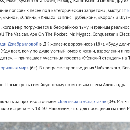
s, Muse, System of a Down, Prodigy, Rammstein и многих других.
ание попсовых песен под категорическим запретом», выступят
E
 «Кино», «Сплин», «КняZz», «Ляпис Трубецкой», «Король и Шут» 
, когда мир погружается в бескрайнюю тьму, и границы реально
l The Vatican, Ape On The Rocket, Mr. Mygatt, Conquester и Electr
ади Джабраиловой
в ДК железнодорожников (18+). «Буду делит
ла. Жду всех, кому по душе уютный юмор о жизни, взрослении и по
ходите», — приглашает участница проекта «Женский стендап» на 
корившая мир»
(6+). В программе произведения Чайковского, Вив
е. Посмотреть семейную драму по мотивам пьесы Александра
блюдать за противостоянием
«Балтики» и «Спартака»
(0+). Матч
ачало встречи — в 18:30. Напомним, что для посещения матчей 