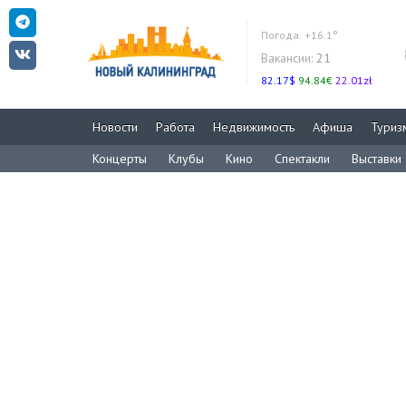
Погода:
+16.1°
Вакансии:
21
82.17$
94.84€
22.01zł
Новости
Работа
Недвижимость
Афиша
Туриз
Концерты
Клубы
Кино
Спектакли
Выставки