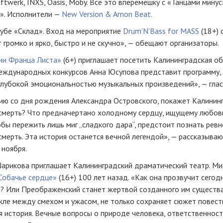
ftwerk, INXS, Oasis, Moby. Всё это вперемешку с «Танцами минус
». Исполнители —
New Version & Amon Beat.
убе «Склад». Вход на мероприятие
Drum’N’Bass for MASS
(18+) 
 громко и ярко, быстро и не скучно», — обещают организаторы.
ии Франца Листа»
(6+) приглашает посетить Калининградская о
международных конкурсов Анна Юсупова представит программу,
глубокой эмоциональностью музыкальных произведений», — глас
тию со дня рождения Александра Островского, покажет Калинин
 смерть? Что предначертано холодному сердцу, ищущему любов
бы пережить лишь миг „сладкого дара“, предстоит познать ревн
 смерть. Эта история останется вечной легендой», — рассказыва
 ноября.
рикова приглашает Калининградский драматический театр. Ми
Собачье сердце»
(16+) 100 лет назад. «Как она прозвучит сегод
я? Или Преображенский станет жертвой созданного им существ
кле между смехом и ужасом, не только сохраняет сюжет повест
 история. Вечные вопросы о природе человека, ответственност