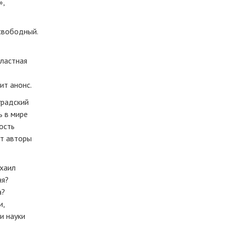
»,
свободный.
бластная
ит анонс.
градский
ь в мире
ость
ют авторы
хаил
ня?
а?
и,
и науки