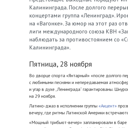
Калининграда. После долгого переры
концертами группа «Ленинград». Иро
на «Вагонке». За юмор на этот раз 
лиги международного союза КВН «Зап
наблюдать за противостоянием со «С
Калининграда».
Пятница, 28 ноября
Во дворце спорта «Янтарный» «после долгого п
с любимыми песнями и непередаваемая атмосфера
и угар в духе „Ленинграда“ гарантированы. Шнур
на 29 ноября.
Латино-джаз в исполнении группы
«Акцент»
прозв
вечеру, где ритмы Латинской Америки встречаютс
«Мощный трибьют-вечер» запланировали в баре «