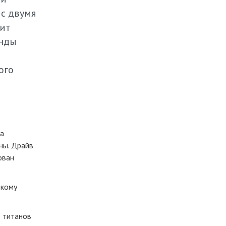
 с двумя
чит
анды
ого
ча
ны. Драйв
ован
ркому
т титанов