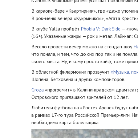
в анонсе. Знакомые ритмы услышат поклонники Kis
В караоке-баре «Квартирник», где «даже упомин
В рок-меню вечера «Кукрыниксы», «Агата Кристи»,
В клубе Yalta пройдёт
Phobia V: Dark Side
— «ночь
(16+). Указанные жанры — рок и метал. Лайн-ап: Cal
Весело провести вечер можно на стендап-шоу
Н
что поняла, и тем, что до сих пор так и не поня
своего места. Ну, и кому просто кайф, тоже при
В областной филармонии прозвучит
«Музыка, по
Шопена, Бетховена и других композиторов.
Groza
«прогремит» в Калининградском драмтеатр
Островского приглашают зрителей от 12 лет.
Любители футбола на «Ростех Арене» будут на
в рамках 17-го тура Российской Премьер-лиги. Н
необходима карта болельщика.