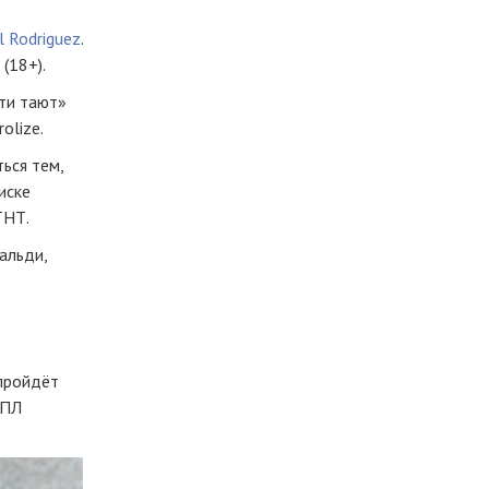
l Rodriguez
.
(18+).
сти тают»
olize.
ься тем,
иске
ТНТ.
альди,
 пройдёт
РПЛ