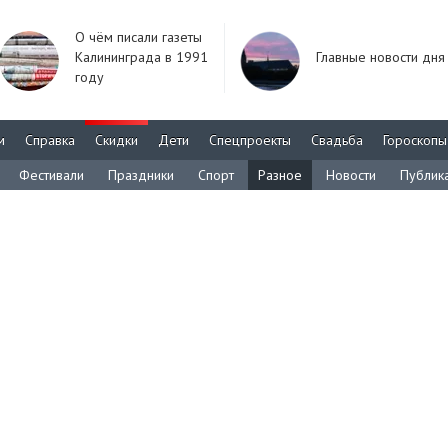
О чём писали газеты
Калининграда в 1991
Главные новости дня
году
м
Справка
Скидки
Дети
Спецпроекты
Свадьба
Гороскопы
Фестивали
Праздники
Спорт
Разное
Новости
Публик