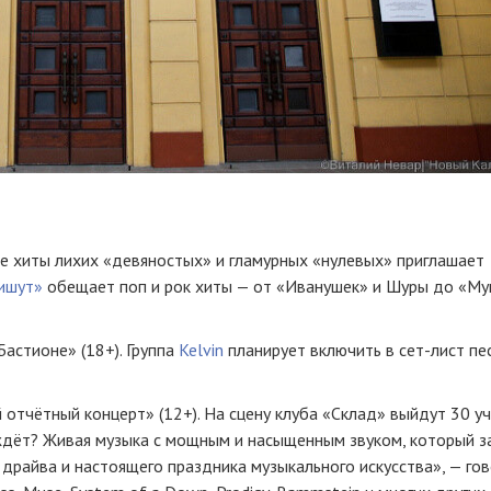
е хиты лихих «девяностых» и гламурных «нулевых» приглашает
пишут»
обещает поп и рок хиты — от «Иванушек» и Шуры до «М
Бастионе» (18+). Группа
Kelvin
планирует включить в сет-лист пес
 отчётный концерт» (12+). На сцену клуба «Склад» выйдут 30 уч
с ждёт? Живая музыка с мощным и насыщенным звуком, который з
 драйва и настоящего праздника музыкального искусства», — го