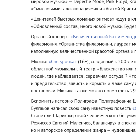
мировой музыки» — Depeche Mode, Pink Floyd, Kra
«Смысловыми галлюцинациями» и «Агатой Кристи
«Ценителей быстрых ломаных ритмов» ждут в кл
«Обновлённый состав, много новой музыки. Будет
Органный концерт
«Величественный Бах и мелод
филармония. «Органистка филармонии, лауреат 
наполненную величественной красотой органа и 
Мюзикл
«Снегурочка»
(16+), созданный к 200-ле
областной музыкальный театр. «Блаженство или
людей, где наблюдается „сердечная остуда“? Что
и предательство, зависть и корысть и даже саму
постановки. Мюзикл также можно посмотреть 29
Вспомнить историю Полиграфа Полиграфовича Ша
Булгаков написал свою саму известную повесть
«
Станет ли Шарик жертвой человеческого безуми
Режиссер Евгений Маленчев, балансируя в спекта
но и авторское определение жанра — чудовищная