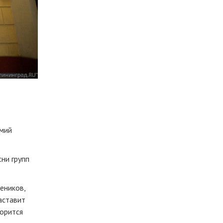
умий
ни групп
еников,
аставит
ворится