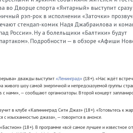
ва во Дворце спорта «Янтарный» выступит сразу
ничный рэп-рок в исполнении «Заточки» прозву
отвечают стендап-комик Надя Джабраилова и ком
ад России». Ну а болельщики «Балтики» будут
партаком». Подробности — в обзоре «Афиши Нов
ерерыва» дважды выступит
«Ленинград»
(18+). «Нас ждёт встре
 живого шоу самой энергичной и непредсказуемой группы стра
ов с нами», — сообщают организаторы. Второй концерт запланир
учит в клубе «Калининград Сити Джаз» (18+). «Готовьтесь к жа
я с изысканностью джаза», — говорится в анонсе.
Бастион» (18+). В программе «всё самое лучшее и известное о