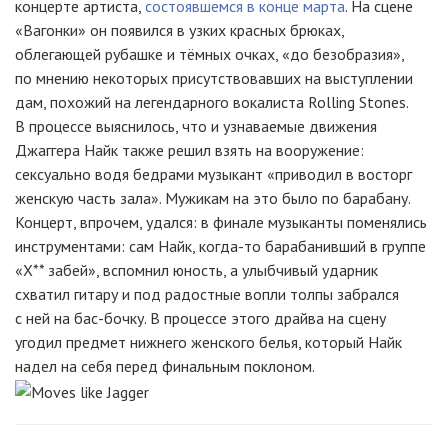
концерте артиста,
состоявшемся в конце марта
. На сцене
«Вагонки» он появился в узких красных брюках,
облегающей рубашке и тёмных очках, «до безобразия»,
по мнению некоторых присутствовавших на выступлении
дам, похожий на легендарного вокалиста Rolling Stones.
В процессе выяснилось, что и узнаваемые движения
Джаггера Найк также решил взять на вооружение:
сексуально водя бедрами музыкант «приводил в восторг
женскую часть зала». Мужикам на это было по барабану.
Концерт, впрочем, удался: в финале музыканты поменялись
инструментами: сам Найк, когда-то барабанивший в группе
«Х** забей», вспомнил юность, а улыбчивый ударник
схватил гитару и под радостные вопли толпы забрался
с ней на бас-бочку. В процессе этого драйва на сцену
угодил предмет нижнего женского белья, который Найк
надел на себя перед финальным поклоном.