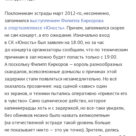
Поклонникам эстрады март 2012-го, несомненно,
запомнился
выступлением Филиппа Киркорова
в спорткомплексе «Юность»
. Причем, запомнился скорее
не сам концерт, а его ожидание. Изначально вход
в СК «Юность» был заявлен на 18:00, но за час
до концерта организаторы сообщили, что по техническим
причинам в зал можно будет попасть только с 19:00.
А поскольку Филипп Киркоров — король разнообразных
скандалов, всевозможные домыслы о причинах этой
задержки стали появляться незамедлительно. Но всё
оказалось прозаичнее: над сценой «завис» один
из экранов, и техники пытались оперативно «привести его
в чувство». Само сценическое действо, которое
калининградцы хоть и с задержкой, но все-таки увидели,
без обиняков можно было назвать великолепным
(на отечественной эстраде такой уровень больше
не показывает никто — это уж точно). Зрители, делясь