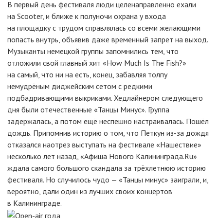
В первый день фестиваля люди целенаправленно ехали
на Scooter, и ближе к полуночи охрана у входа
на площадку с трудом справлялась со всеми желающими
попасть внутрь, объявив даже временный запрет на выход.
Музыканты немецкой группы запомнились тем, что
отложили свой главный хит «How Much Is The Fish?»
на самый, что ни на есть, конец, забавляя толпу
немудрёным диджейским сетом с редкими
подбадривающими выкриками. Хедлайнером следующего
дня были отечественные «Танцы Минус». Группа
задержалась, а потом ещё неспешно настраивалась. Пошёл
дождь. Припомнив историю о том, что Петкун из-за дождя
отказался наотрез выступать на фестивале «Нашествие»
несколько лет назад, «Афиша Нового Калининграда.Ru»
ждала самого большого скандала за трёхлетнюю историю
фестиваля. Но случилось чудо — «Танцы минус» заиграли, и,
вероятно, дали один из лучших своих концертов
в Калининграде.