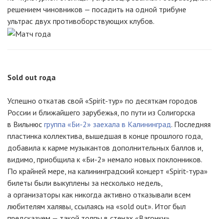
решением чиновников — посадить на одной трибуне
ультрас двух противоборствующих клубов.
Sold out года
Успешно откатав свой «Spirit-тур» по десяткам городов
России и ближайшего зарубежья, по пути из Солигорска
в Вильнюс
группа «Би-2» заехала в Калининград
. Последняя
пластинка коллектива, вышедшая в конце прошлого года,
добавила к карме музыкантов дополнительных баллов и,
видимо, приобщила к «Би-2» немало новых поклонников.
По крайней мере, на калининградский концерт «Spirit-тура»
билеты были выкуплены за несколько недель,
а организаторы как никогда активно отказывали всем
любителям халявы, ссылаясь на «sold out». Итог был
предсказуем — такой толпы в стенах «Вагонки»