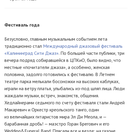
Фестиваль года
Безусловно, главным музыкальным событием лета
традиционно стал
Международный джазовый фестиваль
«Калининград Сити Джаз»
. По большей части публики, три
вечера подряд собиравшейся в ЦПКиО, было видно, что
местные «почитатели джаза», а особенно, женская
половина, задолго готовились к фестивалю. В Летнем
театре парка мелькали босоножки на высоких каблуках,
играли на ветру платья, улыбались из-под шляп лица. Люди
жаждали музыки, встреч, знакомств, общения.
Хедлайнерами седьмого по счету фестиваля стали Андрей
Макаревич и Оркестр креольского танго, один
из величайших гитаристов мира Эл Ди Меола, и —
барабанная дробь! — маэстро Горан Брегович и его
Wedding&Funeral Band. Плясали все и везде: на газоне