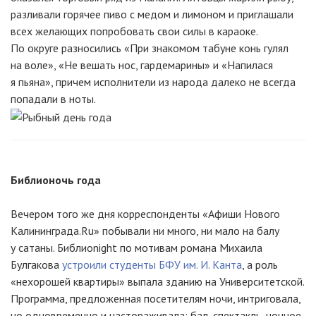
разливали горячее пиво с медом и лимоном и приглашали
всех желающих попробовать свои силы в караоке.
По округе разносились «При знакомом табуне конь гулял
на воле», «Не вешать нос, гардемарины» и «Напилася
я пьяна», причем исполнители из народа далеко не всегда
попадали в ноты.
Библионочь года
Вечером того же дня корреспонденты «Афиши Нового
Калининграда.Ru» побывали ни много, ни мало на балу
у сатаны. Библиоnight по мотивам романа Михаила
Булгакова
устроили студенты БФУ им. И. Канта
, а роль
«нехорошей квартиры» выпала зданию на Университетской.
Программа, предложенная посетителям ночи, интриговала,
но одновременно и настораживала: бал, спектакль, ночное