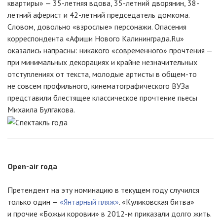
квартиры» — 35-летняя вдова, 35-летний дворянин, 38-
летний аферист и 42-летний председатель домкома.
Словом, довольно «взрослые» персонажи. Опасения
корреспондента «Афиши Нового Калининграда.Ru»
оказались напрасны: никакого «современного» прочтения —
при минимальных декорациях и крайне незначительных
отступлениях от текста, молодые артисты в общем-то
не совсем профильного, кинематографического ВУЗа
представили блестящее классическое прочтение пьесы
Михаила Булгакова.
Open-air года
Претендент на эту номинацию в текущем году случился
только один —
«Янтарный пляж»
. «Куликовская битва»
и прочие «Божьи коровии» в 2012-м приказали долго жить.