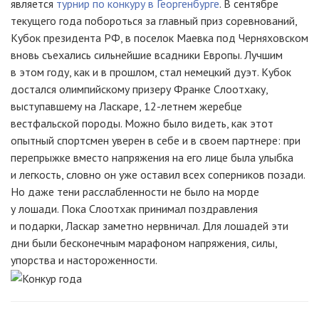
является
турнир по конкуру в Георгенбурге
. В сентябре
текущего года побороться за главный приз соревнований,
Кубок президента РФ, в поселок Маевка под Черняховском
вновь съехались сильнейшие всадники Европы. Лучшим
в этом году, как и в прошлом, стал немецкий дуэт. Кубок
достался олимпийскому призеру Франке Слоотхаку,
выступавшему на Ласкаре, 12-летнем жеребце
вестфальской породы. Можно было видеть, как этот
опытный спортсмен уверен в себе и в своем партнере: при
перепрыжке вместо напряжения на его лице была улыбка
и легкость, словно он уже оставил всех соперников позади.
Но даже тени расслабленности не было на морде
у лошади. Пока Слоотхак принимал поздравления
и подарки, Ласкар заметно нервничал. Для лошадей эти
дни были бесконечным марафоном напряжения, силы,
упорства и настороженности.