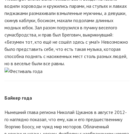
водили хороводы и кружились парами, на стульях и лавках
пиджаками размахивали взмыленные мужчины, а девушки,
скинув каблуки, босиком, махали подолами длинных
модных юбок. Зал разом погрузился в пучину веселого
сумасбродства, и прав был Брегович, выкрикнувший:
«Безумен тот, кто ещё не сошёл здесь с ума!» Невозможно
было представить себе, что есть такая музыка, которая
способна поднять с насиженных мест столь разных людей,
но в веселье были все равны.
Байкер года
Нынешний глава региона Николай Цуканов в августе 2012-
го наглядно показал, что ему, как и его предшественнику
Георгию Боосу, не чужд мир моторов. Облаченный
в кожаные штаны, косуху, футболку с изображением черепа