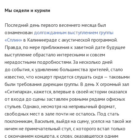
Мы сидели и курили
Последний день первого весеннего месяца был
ознаменован
долгожданным выступлением группы
«Сплин»
в Калининграде с акустической программой.
Правда, по мере приближения к заветной дате будущее
выступление обрастало интересными и совсем
нерадостными подробностями. За несколько дней
до события, к удивлению большинства зрителей, стало
известно, что концерт придется слушать сидя — таковыми
были требования дирекции группы. В день X огромный зал
«Ситипарка», кажется, впервые в своей истории оказался
от входа до сцены заставлен ровными рядами офисных
стульев. Однако, несмотря на непривычный формат,
свободных мест в зале почти не осталось. Под стать
поклонникам, Васильев, выйдя на сцену, уселся на такой же
ничем не примечательный стул, с которого встал только
с окончанием концерта, к слову, оказавшегося одним