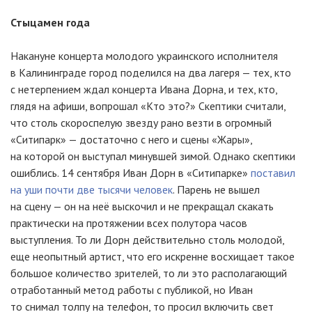
Стыцамен года
Накануне концерта молодого украинского исполнителя
в Калининграде город поделился на два лагеря — тех, кто
с нетерпением ждал концерта Ивана Дорна, и тех, кто,
глядя на афиши, вопрошал «Кто это?» Скептики считали,
что столь скороспелую звезду рано везти в огромный
«Ситипарк» — достаточно с него и сцены «Жары»,
на которой он выступал минувшей зимой. Однако скептики
ошиблись. 14 сентября Иван Дорн в «Ситипарке»
поставил
на уши почти две тысячи человек
. Парень не вышел
на сцену — он на неё выскочил и не прекращал скакать
практически на протяжении всех полутора часов
выступления. То ли Дорн действительно столь молодой,
еще неопытный артист, что его искренне восхищает такое
большое количество зрителей, то ли это располагающий
отработанный метод работы с публикой, но Иван
то снимал толпу на телефон, то просил включить свет