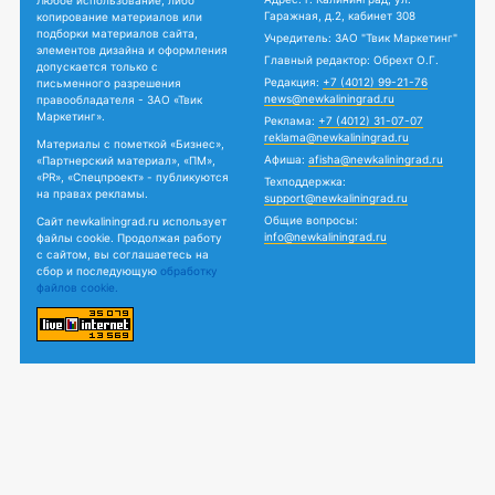
Любое использование, либо
Гаражная, д.2, кабинет 308
копирование материалов или
подборки материалов сайта,
Учредитель: ЗАО "Твик Маркетинг"
элементов дизайна и оформления
Главный редактор: Обрехт О.Г.
допускается только с
Редакция:
+7 (4012) 99-21-76
письменного разрешения
news@newkaliningrad.ru
правообладателя - ЗАО «Твик
Маркетинг».
Реклама:
+7 (4012) 31-07-07
reklama@newkaliningrad.ru
Материалы с пометкой «Бизнес»,
Афиша:
afisha@newkaliningrad.ru
«Партнерский материал», «ПМ»,
«PR», «Спецпроект» - публикуются
Техподдержка:
на правах рекламы.
support@newkaliningrad.ru
Общие вопросы:
Сайт newkaliningrad.ru использует
info@newkaliningrad.ru
файлы cookie. Продолжая работу
с сайтом, вы соглашаетесь на
сбор и последующую
обработку
файлов cookie.