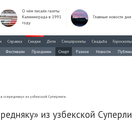
О чём писали газеты
Калининграда в 1991
Главные новости дня
году
м
Справка
Скидки
Дети
Спецпроекты
Свадьба
Гороскопы
Фестивали
Праздники
Спорт
Разное
Новости
Публик
а «середняку» из узбекской Суперлиги
ередняку» из узбекской Суперли