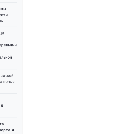
емы
ести
вы
ца
еревьями
альной
радской
их ночью
 6
га
порта и