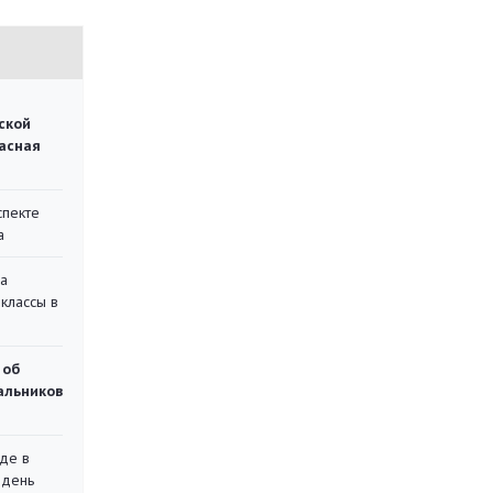
ской
асная
спекте
а
на
классы в
 об
чальников
де в
 день