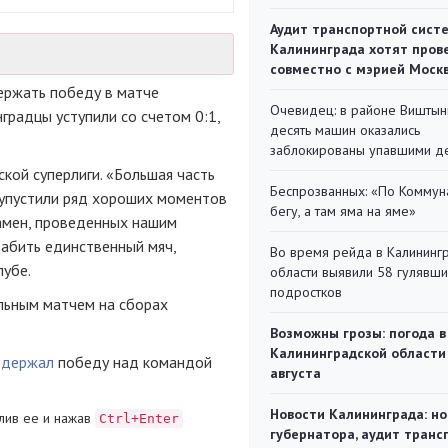
Аудит транспортной сист
Калининграда хотят пров
совместно с мэрией Моск
ержать победу в матче
Очевидец: в районе Виштын
градцы уступили со счетом 0:1,
десять машин оказались
заблокированы упавшими д
кой суперлиги. «Большая часть
Беспрозванных: «По Коммун
 упустили ряд хороших моментов
бегу, а там яма на яме»
замен, проведенных нашим
абить единственный мяч,
Во время рейда в Калининг
лубе.
области выявили 58 гулявш
подростков
льным матчем на сборах
Возможны грозы: погода в
Калининградской области
одержал
победу над командой
августа
Новости Калининграда: но
лив ее и нажав
Ctrl+Enter
губернатора, аудит транс