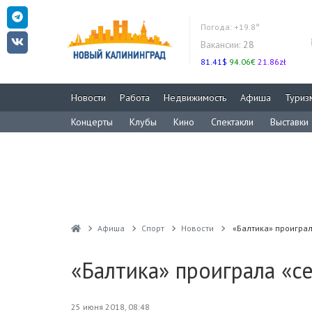
Погода:
+19.8°
Вакансии:
28
81.41$
94.06€
21.86zł
Новости
Работа
Недвижимость
Афиша
Туриз
Концерты
Клубы
Кино
Спектакли
Выставки
Афиша
Спорт
Новости
«Балтика» проиграл
«Балтика» проиграла «с
25 июня 2018, 08:48