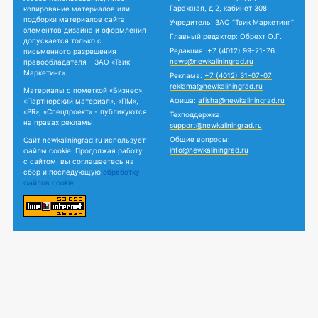
Гаражная, д.2, кабинет 308
копирование материалов или
подборки материалов сайта,
Учредитель: ЗАО "Твик Маркетинг"
элементов дизайна и оформления
Главный редактор: Обрехт О.Г.
допускается только с
Редакция:
+7 (4012) 99-21-76
письменного разрешения
news@newkaliningrad.ru
правообладателя - ЗАО «Твик
Маркетинг».
Реклама:
+7 (4012) 31-07-07
reklama@newkaliningrad.ru
Материалы с пометкой «Бизнес»,
Афиша:
afisha@newkaliningrad.ru
«Партнерский материал», «ПМ»,
«PR», «Спецпроект» - публикуются
Техподдержка:
на правах рекламы.
support@newkaliningrad.ru
Общие вопросы:
Сайт newkaliningrad.ru использует
info@newkaliningrad.ru
файлы cookie. Продолжая работу
с сайтом, вы соглашаетесь на
сбор и последующую
обработку
файлов cookie.