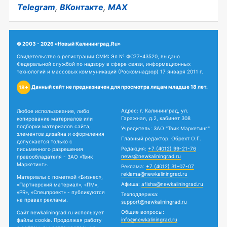
Telegram
,
ВКонтакте
,
MAX
© 2003 - 2026 «Новый Калининград.Ru»
Свидетельство о регистрации СМИ: Эл № ФС77-43520, выдано
Федеральной службой по надзору в сфере связи, информационных
технологий и массовых коммуникаций (Роскомнадзор) 17 января 2011 г.
Данный сайт не предназначен для просмотра лицам младше 18 лет.
18+
Адрес: г. Калининград, ул.
Любое использование, либо
Гаражная, д.2, кабинет 308
копирование материалов или
подборки материалов сайта,
Учредитель: ЗАО "Твик Маркетинг"
элементов дизайна и оформления
Главный редактор: Обрехт О.Г.
допускается только с
Редакция:
+7 (4012) 99-21-76
письменного разрешения
news@newkaliningrad.ru
правообладателя - ЗАО «Твик
Маркетинг».
Реклама:
+7 (4012) 31-07-07
reklama@newkaliningrad.ru
Материалы с пометкой «Бизнес»,
Афиша:
afisha@newkaliningrad.ru
«Партнерский материал», «ПМ»,
«PR», «Спецпроект» - публикуются
Техподдержка:
на правах рекламы.
support@newkaliningrad.ru
Общие вопросы:
Сайт newkaliningrad.ru использует
info@newkaliningrad.ru
файлы cookie. Продолжая работу