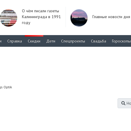
О чём писали газеты
Калининграда в 1991
Главные новости дня
году
м
Справка
Скидки
Дети
Спецпроекты
Свадьба
Гороскопы
gs Optik
Но