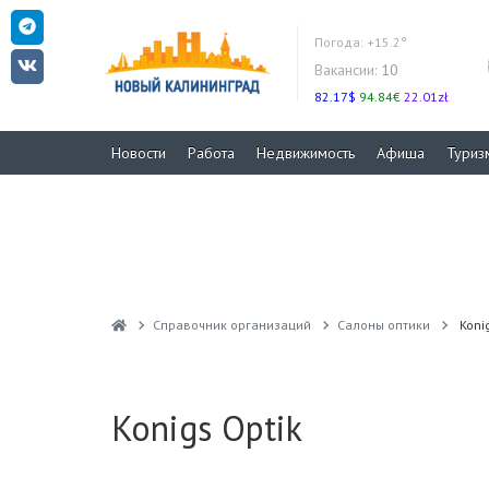
Погода:
+15.2°
Вакансии:
10
82.17$
94.84€
22.01zł
Новости
Работа
Недвижимость
Афиша
Туриз
Справочник организаций
Салоны оптики
Koni
Konigs Optik