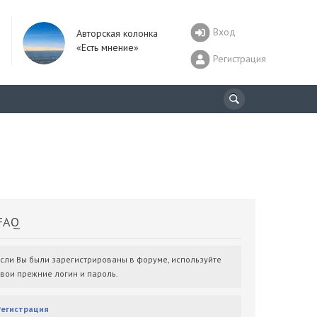
Вход
Авторская колонка
«Есть мнение»
Регистрация
AQ
Если Вы были зарегистрированы в форуме, используйте
свои прежние логин и пароль.
Регистрация