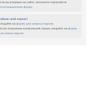
Если вы впервые на сайте, заполните пожалуйста
регистрационную форму
.
Забыли свой пароль?
Следуйте на
форму для запроса пароля
.
После получения контрольной строки следуйте на
форму
для смены пароля
.