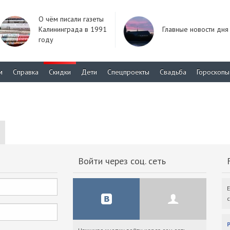
О чём писали газеты
Калининграда в 1991
Главные новости дня
году
м
Справка
Скидки
Дети
Спецпроекты
Свадьба
Гороскопы
Войти через соц. сеть
F