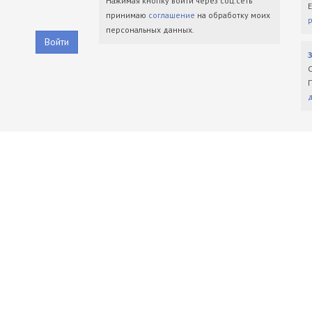
Нажимая кнопку войти через соц.сеть
принимаю
соглашение
на обработку моих
персональных данных.
Войти