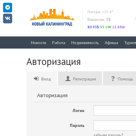
Погода:
+25.4°
Вакансии:
38
80.93$
93.19€
21.69zł
Новости
Работа
Недвижимость
Афиша
Туриз
Авторизация
Вход
Регистрация
Помощь
Авторизация
Логин
Пароль
забыли пароль?