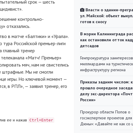
спытательный срок — шесть
ецидивист».
Власти о здании-прегр
ул. Майской: объект выкуп
решение контрольно-
готов к сносу
у» отказались.
В мэрии Калининграда рас
во в матче «Балтики» и «Урала».
как остановили отток кад
го тура Российской премьер-лиги
детсадов
а главный тренер
 телеканала «Матч! Премьер»
Генпрокуратура заинтересов
миллиардами на туристичес
олировать мяч, нам не свистелись
инфраструктуру региона
е штрафные. Мы не смогли
нце игры. Но ключевой момент —
Приказы задним числом: к
ся, в РПЛ», — заявил тренер, его
прошло очередное заседа
делу экс-директора «Поч
России»
Прокурор области Попов о
госэкспертизе проектов для
лив ее и нажав
Ctrl+Enter
Дюны»: «Давайте не как со