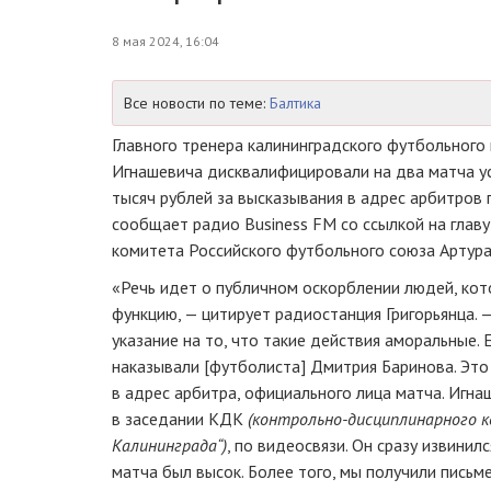
8 мая 2024, 16:04
Все новости по теме:
Балтика
Главного тренера калининградского футбольного 
Игнашевича дисквалифицировали на два матча у
тысяч рублей за высказывания в адрес арбитров 
сообщает радио Business FM со ссылкой на глав
комитета Российского футбольного союза Артура 
«Речь идет о публичном оскорблении людей, ко
функцию, — цитирует радиостанция Григорьянца. 
указание на то, что такие действия аморальные. 
наказывали [футболиста] Дмитрия Баринова. Это
в адрес арбитра, официального лица матча. Игна
в заседании КДК
(контрольно-дисциплинарного к
Калининграда“)
, по видеосвязи. Он сразу извинилс
матча был высок. Более того, мы получили письм