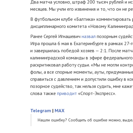
Два матча условно, штраф 200 тысяч рублей и и
месяцев. Мы учли его извинения и то, что он не р
В футбольном клубе «Балтика» комментировать 
дисциплинарного комитета «Новому Калининград
Ранее Сергей Игнашевич
назвал
позорным судейст
Игра прошла 6 мая в Екатеринбурге в рамках 27-
и завершилась победой хозяев — 2:1. После матч
калининградской команды в эфире федерального
раскритиковал работу судьи. «Мы не могли контр
фолы, а все спорные моменты, ауты, придуманны
справиться с давлением и допустили ошибку в ко
позорное судейство, так нельзя судить, мне кажет
слова также
приводит
«Спорт-Экспресс».
Telegram
|
MAX
Нашли ошибку? Cообщить об ошибке можно, выде