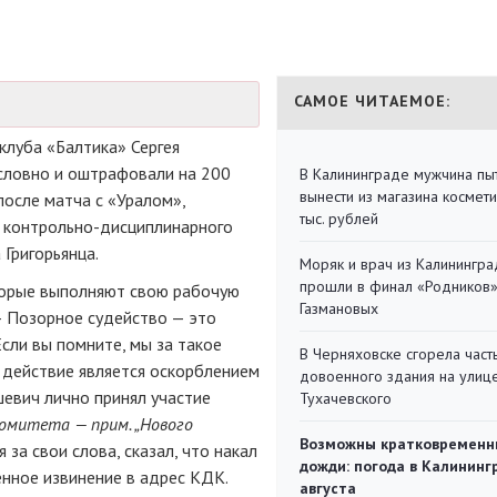
САМОЕ ЧИТАЕМОЕ:
клуба «Балтика» Сергея
словно и оштрафовали на 200
В Калининграде мужчина пы
вынести из магазина космети
после матча с «Уралом»,
тыс. рублей
у контрольно-дисциплинарного
Григорьянца.
Моряк и врач из Калинингра
прошли в финал «Родников
торые выполняют свою рабочую
Газмановых
— Позорное судейство — это
Если вы помните, мы за такое
В Черняховске сгорела част
 действие является оскорблением
довоенного здания на улиц
шевич лично принял участие
Тухачевского
омитета — прим. „Нового
Возможны кратковременн
я за свои слова, сказал, что накал
дожди: погода в Калининг
енное извинение в адрес КДК.
августа