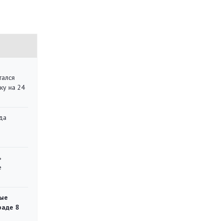
тался
ку на 24
да
»
ь
е
ые
раде 8