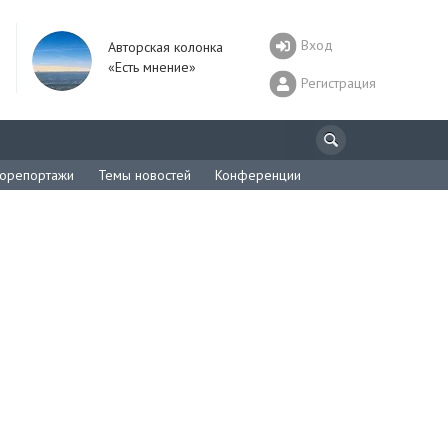
Вход
Авторская колонка
«Есть мнение»
Регистрация
орепортажи
Темы новостей
Конференции