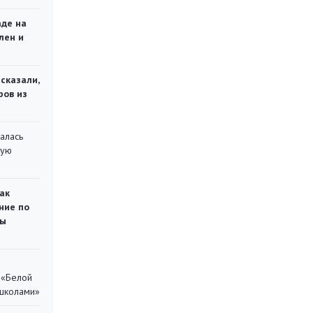
аде на
лен и
сказали,
ров из
алась
кую
ак
ние по
ты
 «Белой
 школами»