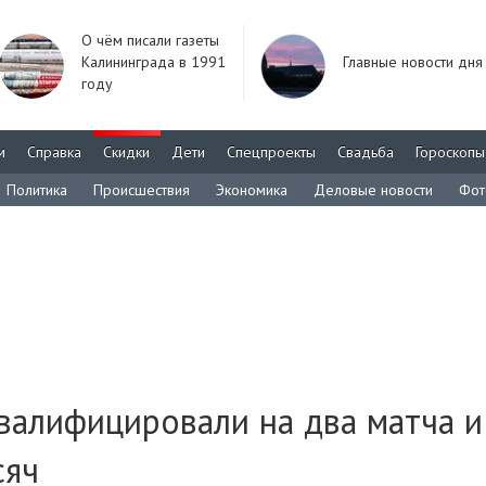
О чём писали газеты
Калининграда в 1991
Главные новости дня
году
м
Справка
Скидки
Дети
Спецпроекты
Свадьба
Гороскопы
Политика
Происшествия
Экономика
Деловые новости
Фот
валифицировали на два матча и
сяч