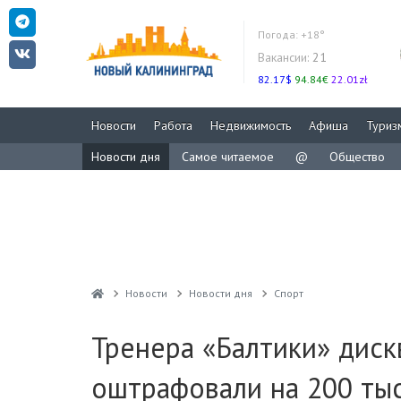
Погода:
+18°
Вакансии:
21
82.17$
94.84€
22.01zł
Новости
Работа
Недвижимость
Афиша
Туриз
Новости дня
Самое читаемое
@
Общество
Новости
Новости дня
Спорт
Тренера «Балтики» диск
оштрафовали на 200 ты