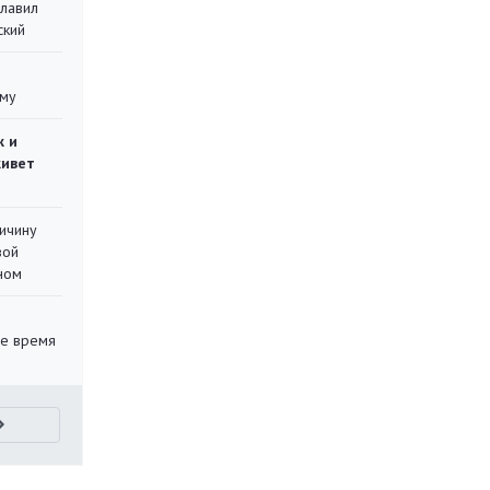
главил
ский
уму
ж и
живет
ричину
вой
ном
ее время