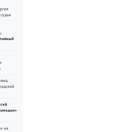
ергея
 судья
,
главный
у
м
а
лись
градской
ргей
комедии»
в» на