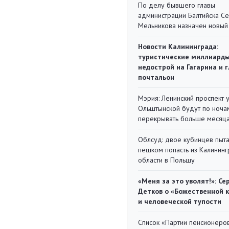
По делу бывшего главы
администрации Балтийска С
Мельникова назначен новый
Новости Калининграда:
туристические миллиарды
недострой на Гагарина и 
почтальон
Мэрия: Ленинский проспект 
Ольштынской будут по ноча
перекрывать больше месяц
Облсуд: двое кубинцев пыта
пешком попасть из Калинин
области в Польшу
«Меня за это уволят!»: Се
Детков о «Божественной 
и человеческой тупости
Список «Партии пенсионеро