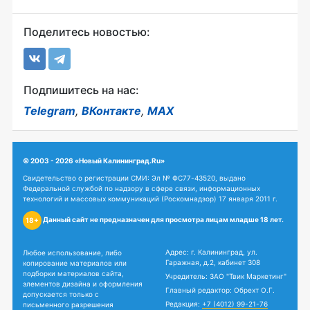
Поделитесь новостью:
Подпишитесь на нас:
Telegram
,
ВКонтакте
,
MAX
© 2003 - 2026 «Новый Калининград.Ru»
Свидетельство о регистрации СМИ: Эл № ФС77-43520, выдано
Федеральной службой по надзору в сфере связи, информационных
технологий и массовых коммуникаций (Роскомнадзор) 17 января 2011 г.
Данный сайт не предназначен для просмотра лицам младше 18 лет.
18+
Адрес: г. Калининград, ул.
Любое использование, либо
Гаражная, д.2, кабинет 308
копирование материалов или
подборки материалов сайта,
Учредитель: ЗАО "Твик Маркетинг"
элементов дизайна и оформления
Главный редактор: Обрехт О.Г.
допускается только с
Редакция:
+7 (4012) 99-21-76
письменного разрешения