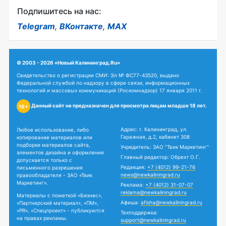
Подпишитесь на нас:
Telegram
,
ВКонтакте
,
MAX
© 2003 - 2026 «Новый Калининград.Ru»
Свидетельство о регистрации СМИ: Эл № ФС77-43520, выдано
Федеральной службой по надзору в сфере связи, информационных
технологий и массовых коммуникаций (Роскомнадзор) 17 января 2011 г.
Данный сайт не предназначен для просмотра лицам младше 18 лет.
18+
Адрес: г. Калининград, ул.
Любое использование, либо
Гаражная, д.2, кабинет 308
копирование материалов или
подборки материалов сайта,
Учредитель: ЗАО "Твик Маркетинг"
элементов дизайна и оформления
Главный редактор: Обрехт О.Г.
допускается только с
Редакция:
+7 (4012) 99-21-76
письменного разрешения
news@newkaliningrad.ru
правообладателя - ЗАО «Твик
Маркетинг».
Реклама:
+7 (4012) 31-07-07
reklama@newkaliningrad.ru
Материалы с пометкой «Бизнес»,
Афиша:
afisha@newkaliningrad.ru
«Партнерский материал», «ПМ»,
«PR», «Спецпроект» - публикуются
Техподдержка:
на правах рекламы.
support@newkaliningrad.ru