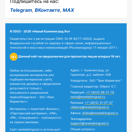
Подпишитесь на нас:
Telegram
,
ВКонтакте
,
MAX
© 2003 - 2026 «Новый Калининград.Ru»
Свидетельство о регистрации СМИ: Эл № ФС77-43520, выдано
Федеральной службой по надзору в сфере связи, информационных
технологий и массовых коммуникаций (Роскомнадзор) 17 января 2011 г.
Данный сайт не предназначен для просмотра лицам младше 18 лет.
18+
Адрес: г. Калининград, ул.
Любое использование, либо
Гаражная, д.2, кабинет 308
копирование материалов или
подборки материалов сайта,
Учредитель: ЗАО "Твик Маркетинг"
элементов дизайна и оформления
Главный редактор: Обрехт О.Г.
допускается только с
Редакция:
+7 (4012) 99-21-76
письменного разрешения
news@newkaliningrad.ru
правообладателя - ЗАО «Твик
Маркетинг».
Реклама:
+7 (4012) 31-07-07
reklama@newkaliningrad.ru
Материалы с пометкой «Бизнес»,
Афиша:
afisha@newkaliningrad.ru
«Партнерский материал», «ПМ»,
«PR», «Спецпроект» - публикуются
Техподдержка:
на правах рекламы.
support@newkaliningrad.ru
Общие вопросы:
Сайт newkaliningrad.ru использует