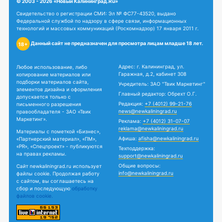
© 2003 - 2026 «Новый Калининград.Ru»
Свидетельство о регистрации СМИ: Эл № ФС77-43520, выдано
Федеральной службой по надзору в сфере связи, информационных
технологий и массовых коммуникаций (Роскомнадзор) 17 января 2011 г.
Данный сайт не предназначен для просмотра лицам младше 18 лет.
18+
Адрес: г. Калининград, ул.
Любое использование, либо
Гаражная, д.2, кабинет 308
копирование материалов или
подборки материалов сайта,
Учредитель: ЗАО "Твик Маркетинг"
элементов дизайна и оформления
Главный редактор: Обрехт О.Г.
допускается только с
Редакция:
+7 (4012) 99-21-76
письменного разрешения
news@newkaliningrad.ru
правообладателя - ЗАО «Твик
Маркетинг».
Реклама:
+7 (4012) 31-07-07
reklama@newkaliningrad.ru
Материалы с пометкой «Бизнес»,
Афиша:
afisha@newkaliningrad.ru
«Партнерский материал», «ПМ»,
«PR», «Спецпроект» - публикуются
Техподдержка:
на правах рекламы.
support@newkaliningrad.ru
Общие вопросы:
Сайт newkaliningrad.ru использует
info@newkaliningrad.ru
файлы cookie. Продолжая работу
с сайтом, вы соглашаетесь на
сбор и последующую
обработку
файлов cookie.