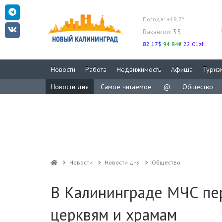
Погода:
+18.7°
Вакансии:
35
82.17$
94.84€
22.01zł
Новости
Работа
Недвижимость
Афиша
Туриз
Новости дня
Самое читаемое
@
Общество
Новости
Новости дня
Общество
В Калининграде МЧС пе
церквям и храмам