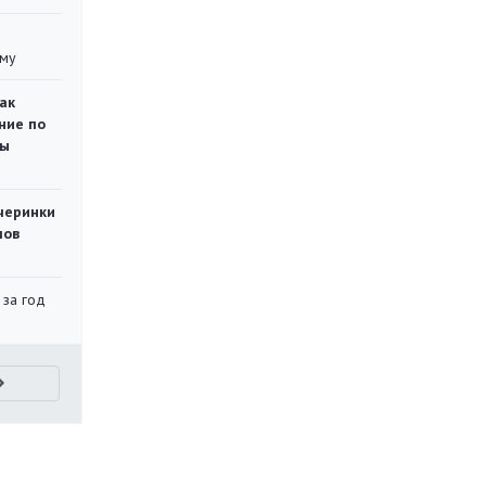
уму
ак
ние по
ты
черинки
мов
 за год