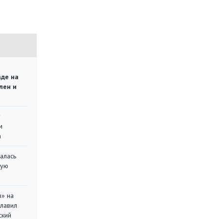
аде на
лен и
у
м
а
алась
кую
в» на
главил
ский