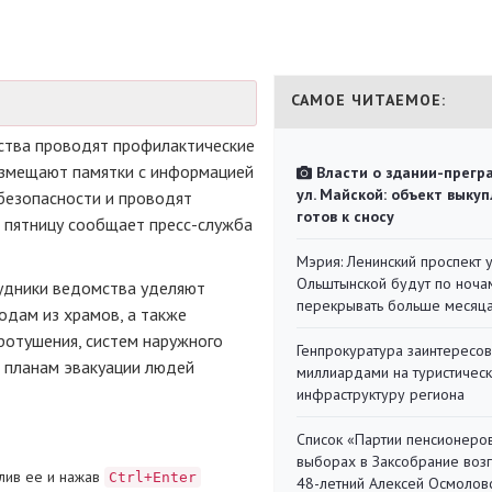
САМОЕ ЧИТАЕМОЕ:
ства проводят профилактические
размещают памятки с информацией
Власти о здании-прегр
ул. Майской: объект выкуп
безопасности и проводят
готов к сносу
в пятницу сообщает
пресс-служба
Мэрия: Ленинский проспект 
Ольштынской будут по ноча
рудники ведомства уделяют
перекрывать больше месяц
одам из храмов, а также
ротушения, систем наружного
Генпрокуратура заинтересов
 планам эвакуации людей
миллиардами на туристичес
инфраструктуру региона
Список «Партии пенсионеро
выборах в Заксобрание воз
лив ее и нажав
Ctrl+Enter
48-летний Алексей Осмолов