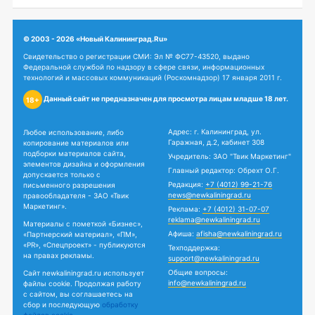
© 2003 - 2026 «Новый Калининград.Ru»
Свидетельство о регистрации СМИ: Эл № ФС77-43520, выдано
Федеральной службой по надзору в сфере связи, информационных
технологий и массовых коммуникаций (Роскомнадзор) 17 января 2011 г.
Данный сайт не предназначен для просмотра лицам младше 18 лет.
18+
Адрес: г. Калининград, ул.
Любое использование, либо
Гаражная, д.2, кабинет 308
копирование материалов или
подборки материалов сайта,
Учредитель: ЗАО "Твик Маркетинг"
элементов дизайна и оформления
Главный редактор: Обрехт О.Г.
допускается только с
Редакция:
+7 (4012) 99-21-76
письменного разрешения
news@newkaliningrad.ru
правообладателя - ЗАО «Твик
Маркетинг».
Реклама:
+7 (4012) 31-07-07
reklama@newkaliningrad.ru
Материалы с пометкой «Бизнес»,
Афиша:
afisha@newkaliningrad.ru
«Партнерский материал», «ПМ»,
«PR», «Спецпроект» - публикуются
Техподдержка:
на правах рекламы.
support@newkaliningrad.ru
Общие вопросы:
Сайт newkaliningrad.ru использует
info@newkaliningrad.ru
файлы cookie. Продолжая работу
с сайтом, вы соглашаетесь на
сбор и последующую
обработку