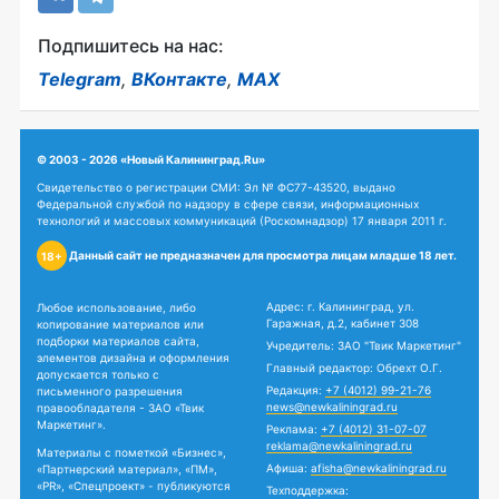
Подпишитесь на нас:
Telegram
,
ВКонтакте
,
MAX
© 2003 - 2026 «Новый Калининград.Ru»
Свидетельство о регистрации СМИ: Эл № ФС77-43520, выдано
Федеральной службой по надзору в сфере связи, информационных
технологий и массовых коммуникаций (Роскомнадзор) 17 января 2011 г.
Данный сайт не предназначен для просмотра лицам младше 18 лет.
18+
Адрес: г. Калининград, ул.
Любое использование, либо
Гаражная, д.2, кабинет 308
копирование материалов или
подборки материалов сайта,
Учредитель: ЗАО "Твик Маркетинг"
элементов дизайна и оформления
Главный редактор: Обрехт О.Г.
допускается только с
Редакция:
+7 (4012) 99-21-76
письменного разрешения
news@newkaliningrad.ru
правообладателя - ЗАО «Твик
Маркетинг».
Реклама:
+7 (4012) 31-07-07
reklama@newkaliningrad.ru
Материалы с пометкой «Бизнес»,
Афиша:
afisha@newkaliningrad.ru
«Партнерский материал», «ПМ»,
«PR», «Спецпроект» - публикуются
Техподдержка: