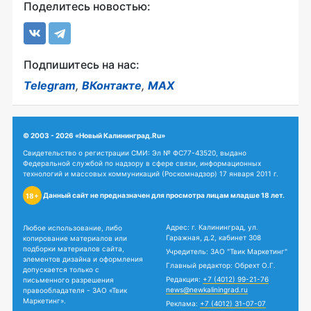
Поделитесь новостью:
Подпишитесь на нас:
Telegram
,
ВКонтакте
,
MAX
© 2003 - 2026 «Новый Калининград.Ru»
Свидетельство о регистрации СМИ: Эл № ФС77-43520, выдано
Федеральной службой по надзору в сфере связи, информационных
технологий и массовых коммуникаций (Роскомнадзор) 17 января 2011 г.
Данный сайт не предназначен для просмотра лицам младше 18 лет.
18+
Адрес: г. Калининград, ул.
Любое использование, либо
Гаражная, д.2, кабинет 308
копирование материалов или
подборки материалов сайта,
Учредитель: ЗАО "Твик Маркетинг"
элементов дизайна и оформления
Главный редактор: Обрехт О.Г.
допускается только с
Редакция:
+7 (4012) 99-21-76
письменного разрешения
news@newkaliningrad.ru
правообладателя - ЗАО «Твик
Маркетинг».
Реклама:
+7 (4012) 31-07-07