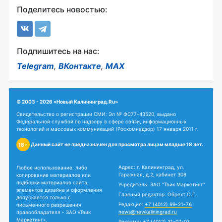
Поделитесь новостью:
Подпишитесь на нас:
Telegram
,
ВКонтакте
,
MAX
© 2003 - 2026 «Новый Калининград.Ru»
Свидетельство о регистрации СМИ: Эл № ФС77-43520, выдано
Федеральной службой по надзору в сфере связи, информационных
технологий и массовых коммуникаций (Роскомнадзор) 17 января 2011 г.
Данный сайт не предназначен для просмотра лицам младше 18 лет.
18+
Адрес: г. Калининград, ул.
Любое использование, либо
Гаражная, д.2, кабинет 308
копирование материалов или
подборки материалов сайта,
Учредитель: ЗАО "Твик Маркетинг"
элементов дизайна и оформления
Главный редактор: Обрехт О.Г.
допускается только с
Редакция:
+7 (4012) 99-21-76
письменного разрешения
news@newkaliningrad.ru
правообладателя - ЗАО «Твик
Маркетинг».
Реклама:
+7 (4012) 31-07-07