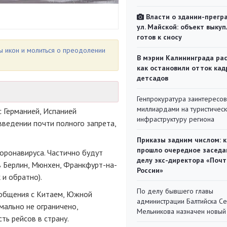
Власти о здании-прегр
ул. Майской: объект выкуп
готов к сносу
ы икон и молиться о преодолении
В мэрии Калининграда рас
как остановили отток кад
детсадов
Генпрокуратура заинтересов
миллиардами на туристичес
с Германией, Испанией
инфраструктуру региона
введении почти полного запрета,
Приказы задним числом: к
прошло очередное заседа
оронавируса. Частично будут
делу экс-директора «Поч
 Берлин, Мюнхен, Франкфурт-на-
России»
 и обратно).
По делу бывшего главы
ообщения с Китаем, Южной
администрации Балтийска С
мально не ограничено,
Мельникова назначен новый
ь рейсов в страну.