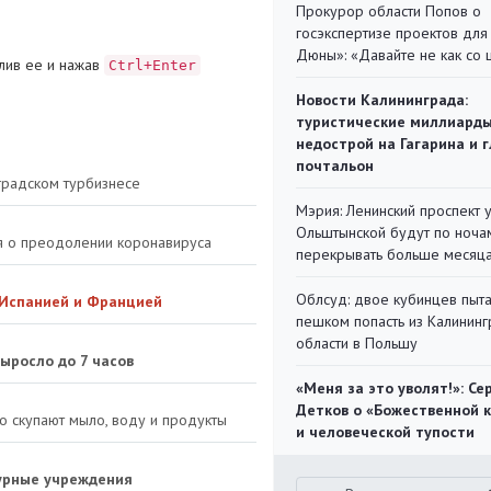
Прокурор области Попов о
госэкспертизе проектов для
Дюны»: «Давайте не как со
лив ее и нажав
Ctrl+Enter
Новости Калининграда:
туристические миллиарды
недострой на Гагарина и 
почтальон
нградском турбизнесе
Мэрия: Ленинский проспект 
Ольштынской будут по ноча
я о преодолении коронавируса
перекрывать больше месяц
Облсуд: двое кубинцев пыта
 Испанией и Францией
пешком попасть из Калинин
области в Польшу
ыросло до 7 часов
«Меня за это уволят!»: Се
Детков о «Божественной 
о скупают мыло, воду и продукты
и человеческой тупости
турные учреждения