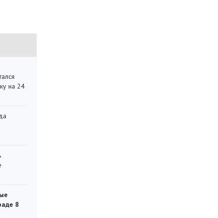
тался
ку на 24
да
»
ь
е
ые
раде 8