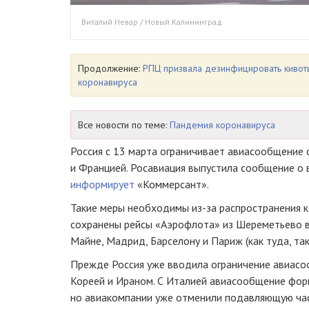
Виталий Невар / Новый Калининград
Продолжение:
РПЦ призвала дезинфицировать кивот
коронавируса
Все новости по теме:
Пандемия коронавируса
Россия с 13 марта ограничивает авиасообщение 
и Францией. Росавиация выпустила сообщение о 
информирует
«Коммерсант».
Такие меры необходимы из-за распространения к
сохранены рейсы «Аэрофлота» из Шереметьево в
Майне, Мадрид, Барселону и Париж (как туда, так
Прежде Россия уже вводила ограничение авиас
Кореей и Ираном. С Италией авиасообщение фор
но авиакомпании уже отменили подавляющую част