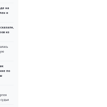
аде на
лен и
сказали,
ров из
алась
кую
ак
ние по
ты
ергея
 судья