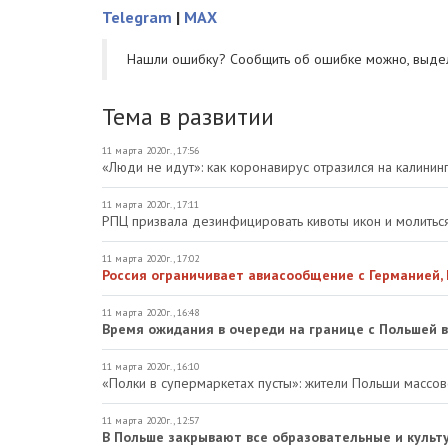
Telegram
|
MAX
Нашли ошибку? Cообщить об ошибке можно, выде
Тема в развитии
11 марта 2020г., 17:56
«Люди не идут»: как коронавирус отразился на калини
11 марта 2020г., 17:11
РПЦ призвала дезинфицировать кивоты икон и молитьс
11 марта 2020г., 17:02
Россия ограничивает авиасообщение с Германией,
11 марта 2020г., 16:48
Время ожидания в очереди на границе с Польшей в
11 марта 2020г., 16:10
«Полки в супермаркетах пусты»: жители Польши массов
11 марта 2020г., 12:57
В Польше закрывают все образовательные и куль