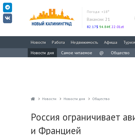
Погода:
+18°
Вакансии:
21
82.17$
94.84€
22.01zł
Новости
Работа
Недвижимость
Афиша
Туриз
Новости дня
Самое читаемое
@
Общество
Новости
Новости дня
Общество
Россия ограничивает ав
и Францией