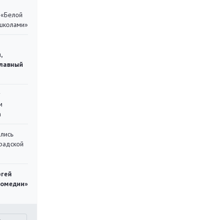
 «Белой
 школами»
,
главный
у
м
а
лись
градской
ргей
комедии»