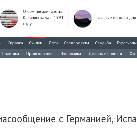
О чём писали газеты
Калининграда в 1991
Главные новости дня
году
м
Справка
Скидки
Дети
Спецпроекты
Свадьба
Гороскопы
Политика
Происшествия
Экономика
Деловые новости
Фот
иасообщение с Германией, Исп