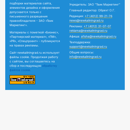
подборки материалов сайта,
Учредитель: ЗАО "Твик Маркетинг"
элементов дизайна и оформления
Главный редактор: Обрехт О.Г.
допускается только с
Редакция:
+7 (4012) 99-21-76
письменного разрешения
news@newkaliningrad.ru
правообладателя - ЗАО «Твик
Маркетинг».
Реклама:
+7 (4012) 31-07-07
reklama@newkaliningrad.ru
Материалы с пометкой «Бизнес»,
Афиша:
afisha@newkaliningrad.ru
«Партнерский материал», «ПМ»,
«PR», «Спецпроект» - публикуются
Техподдержка:
на правах рекламы.
support@newkaliningrad.ru
Общие вопросы:
Сайт newkaliningrad.ru использует
info@newkaliningrad.ru
файлы cookie. Продолжая работу
с сайтом, вы соглашаетесь на
сбор и последующую
обработку
файлов cookie.