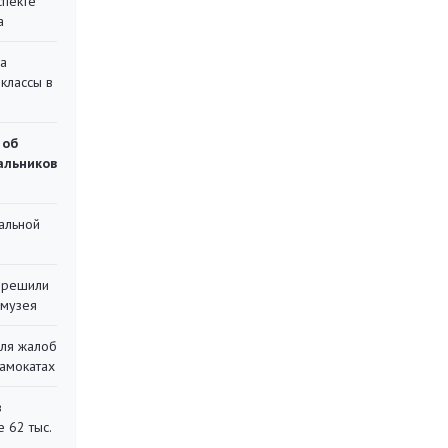
спекте
а
на
классы в
 об
чальников
альной
 решили
 музея
для жалоб
самокатах
в
 62 тыс.