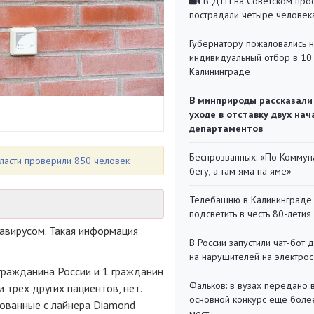
В ДТП на Советском про
пострадали четыре человек
Губернатору пожаловались 
индивидуальный отбор в 10 
Калининграде
В минприроды рассказали
уходе в отставку двух на
департаментов
Беспрозванных: «По Коммун
ласти проверили 850 человек
бегу, а там яма на яме»
Телебашню в Калининграде
подсветить в честь 80-летия
авирусом. Такая информация
В России запустили чат-бот 
на нарушителей на электро
гражданина России и 1 гражданин
Фальков: в вузах передано 
трех других пациентов, нет.
основной конкурс ещё более
рованные с лайнера Diamond
мест