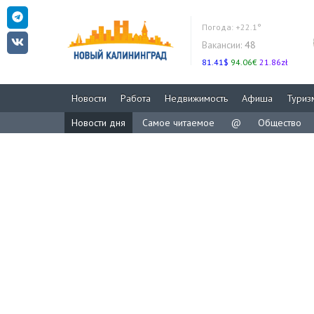
Погода:
+22.1°
Вакансии:
48
81.41$
94.06€
21.86zł
Новости
Работа
Недвижимость
Афиша
Туриз
Новости дня
Самое читаемое
@
Общество