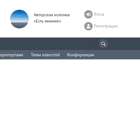
Вход
Авторская колонка
«Есть мнение»
Регистрация
орепортажи
Темы новостей
Конференции