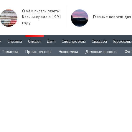
О чём писали газеты
Калининграда в 1991
Главные новости дня
году
м
Справка
Скидки
Дети
Спецпроекты
Свадьба
Гороскопы
Политика
Происшествия
Экономика
Деловые новости
Фот