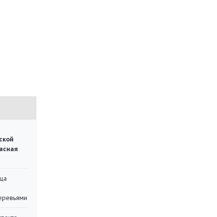
ской
асная
ца
еревьями