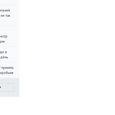
ителей
 не так
еестр
дия
де в
 день
 принять
воробьев