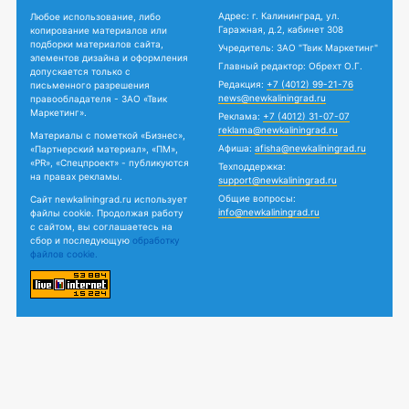
Адрес: г. Калининград, ул.
Любое использование, либо
Гаражная, д.2, кабинет 308
копирование материалов или
подборки материалов сайта,
Учредитель: ЗАО "Твик Маркетинг"
элементов дизайна и оформления
Главный редактор: Обрехт О.Г.
допускается только с
Редакция:
+7 (4012) 99-21-76
письменного разрешения
news@newkaliningrad.ru
правообладателя - ЗАО «Твик
Маркетинг».
Реклама:
+7 (4012) 31-07-07
reklama@newkaliningrad.ru
Материалы с пометкой «Бизнес»,
Афиша:
afisha@newkaliningrad.ru
«Партнерский материал», «ПМ»,
«PR», «Спецпроект» - публикуются
Техподдержка:
на правах рекламы.
support@newkaliningrad.ru
Общие вопросы:
Сайт newkaliningrad.ru использует
info@newkaliningrad.ru
файлы cookie. Продолжая работу
с сайтом, вы соглашаетесь на
сбор и последующую
обработку
файлов cookie.