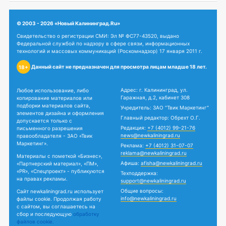
© 2003 - 2026 «Новый Калининград.Ru»
Свидетельство о регистрации СМИ: Эл № ФС77-43520, выдано
Федеральной службой по надзору в сфере связи, информационных
технологий и массовых коммуникаций (Роскомнадзор) 17 января 2011 г.
Данный сайт не предназначен для просмотра лицам младше 18 лет.
18+
Адрес: г. Калининград, ул.
Любое использование, либо
Гаражная, д.2, кабинет 308
копирование материалов или
подборки материалов сайта,
Учредитель: ЗАО "Твик Маркетинг"
элементов дизайна и оформления
Главный редактор: Обрехт О.Г.
допускается только с
Редакция:
+7 (4012) 99-21-76
письменного разрешения
news@newkaliningrad.ru
правообладателя - ЗАО «Твик
Маркетинг».
Реклама:
+7 (4012) 31-07-07
reklama@newkaliningrad.ru
Материалы с пометкой «Бизнес»,
Афиша:
afisha@newkaliningrad.ru
«Партнерский материал», «ПМ»,
«PR», «Спецпроект» - публикуются
Техподдержка:
на правах рекламы.
support@newkaliningrad.ru
Общие вопросы:
Сайт newkaliningrad.ru использует
info@newkaliningrad.ru
файлы cookie. Продолжая работу
с сайтом, вы соглашаетесь на
сбор и последующую
обработку
файлов cookie.