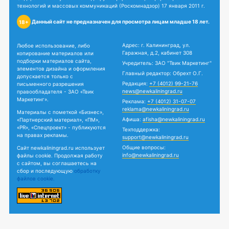
технологий и массовых коммуникаций (Роскомнадзор) 17 января 2011 г.
Данный сайт не предназначен для просмотра лицам младше 18 лет.
18+
Адрес: г. Калининград, ул.
Любое использование, либо
Гаражная, д.2, кабинет 308
копирование материалов или
подборки материалов сайта,
Учредитель: ЗАО "Твик Маркетинг"
элементов дизайна и оформления
Главный редактор: Обрехт О.Г.
допускается только с
Редакция:
+7 (4012) 99-21-76
письменного разрешения
news@newkaliningrad.ru
правообладателя - ЗАО «Твик
Маркетинг».
Реклама:
+7 (4012) 31-07-07
reklama@newkaliningrad.ru
Материалы с пометкой «Бизнес»,
Афиша:
afisha@newkaliningrad.ru
«Партнерский материал», «ПМ»,
«PR», «Спецпроект» - публикуются
Техподдержка:
на правах рекламы.
support@newkaliningrad.ru
Общие вопросы:
Сайт newkaliningrad.ru использует
info@newkaliningrad.ru
файлы cookie. Продолжая работу
с сайтом, вы соглашаетесь на
сбор и последующую
обработку
файлов cookie.