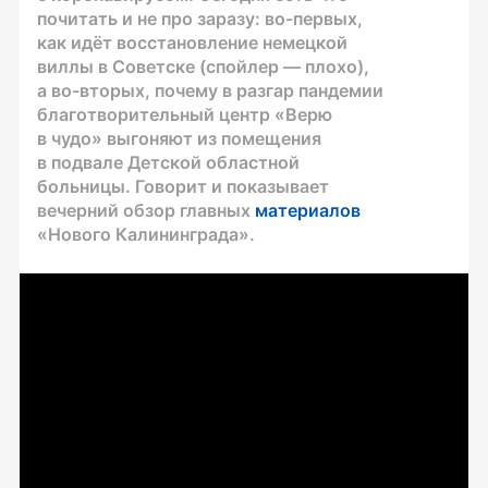
почитать и не про заразу: во-первых,
как идёт восстановление немецкой
виллы в Советске (спойлер — плохо),
а во-вторых, почему в разгар пандемии
благотворительный центр «Верю
в чудо» выгоняют из помещения
в подвале Детской областной
больницы. Говорит и показывает
вечерний обзор главных
материалов
«Нового Калининграда».