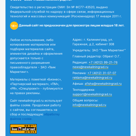
Свидетельство о регистрации СМИ: Эл № ФС77-43520, выдано
Федеральной службой по надзору в сфере связи, информационных
технологий и массовых коммуникаций (Роскомнадзор) 17 января 2011 г.
Данный сайт не предназначен для просмотра лицам младше 18 лет.
18+
Адрес: г. Калининград, ул.
Любое использование, либо
Гаражная, д.2, кабинет 308
копирование материалов или
подборки материалов сайта,
Учредитель: ЗАО "Твик Маркетинг"
элементов дизайна и оформления
Главный редактор: Обрехт О.Г.
допускается только с
Редакция:
+7 (4012) 99-21-76
письменного разрешения
news@newkaliningrad.ru
правообладателя - ЗАО «Твик
Маркетинг».
Реклама:
+7 (4012) 31-07-07
reklama@newkaliningrad.ru
Материалы с пометкой «Бизнес»,
Афиша:
afisha@newkaliningrad.ru
«Партнерский материал», «ПМ»,
«PR», «Спецпроект» - публикуются
Техподдержка:
на правах рекламы.
support@newkaliningrad.ru
Общие вопросы:
Сайт newkaliningrad.ru использует
info@newkaliningrad.ru
файлы cookie. Продолжая работу
с сайтом, вы соглашаетесь на
сбор и последующую
обработку
файлов cookie.