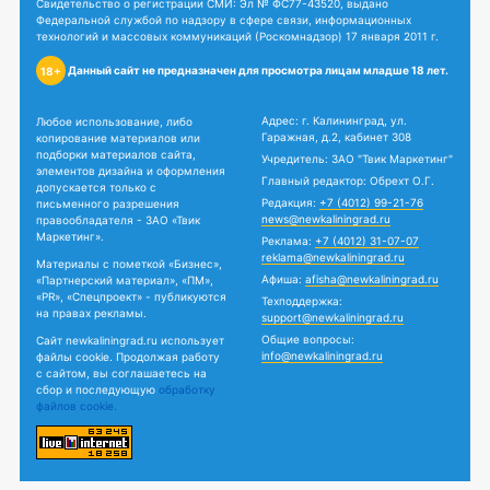
Свидетельство о регистрации СМИ: Эл № ФС77-43520, выдано
Федеральной службой по надзору в сфере связи, информационных
технологий и массовых коммуникаций (Роскомнадзор) 17 января 2011 г.
Данный сайт не предназначен для просмотра лицам младше 18 лет.
18+
Адрес: г. Калининград, ул.
Любое использование, либо
Гаражная, д.2, кабинет 308
копирование материалов или
подборки материалов сайта,
Учредитель: ЗАО "Твик Маркетинг"
элементов дизайна и оформления
Главный редактор: Обрехт О.Г.
допускается только с
Редакция:
+7 (4012) 99-21-76
письменного разрешения
news@newkaliningrad.ru
правообладателя - ЗАО «Твик
Маркетинг».
Реклама:
+7 (4012) 31-07-07
reklama@newkaliningrad.ru
Материалы с пометкой «Бизнес»,
Афиша:
afisha@newkaliningrad.ru
«Партнерский материал», «ПМ»,
«PR», «Спецпроект» - публикуются
Техподдержка:
на правах рекламы.
support@newkaliningrad.ru
Общие вопросы:
Сайт newkaliningrad.ru использует
info@newkaliningrad.ru
файлы cookie. Продолжая работу
с сайтом, вы соглашаетесь на
сбор и последующую
обработку
файлов cookie.