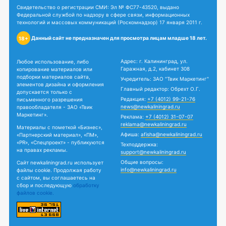
Свидетельство о регистрации СМИ: Эл № ФС77-43520, выдано
Федеральной службой по надзору в сфере связи, информационных
технологий и массовых коммуникаций (Роскомнадзор) 17 января 2011 г.
Данный сайт не предназначен для просмотра лицам младше 18 лет.
18+
Адрес: г. Калининград, ул.
Любое использование, либо
Гаражная, д.2, кабинет 308
копирование материалов или
подборки материалов сайта,
Учредитель: ЗАО "Твик Маркетинг"
элементов дизайна и оформления
Главный редактор: Обрехт О.Г.
допускается только с
Редакция:
+7 (4012) 99-21-76
письменного разрешения
news@newkaliningrad.ru
правообладателя - ЗАО «Твик
Маркетинг».
Реклама:
+7 (4012) 31-07-07
reklama@newkaliningrad.ru
Материалы с пометкой «Бизнес»,
Афиша:
afisha@newkaliningrad.ru
«Партнерский материал», «ПМ»,
«PR», «Спецпроект» - публикуются
Техподдержка:
на правах рекламы.
support@newkaliningrad.ru
Общие вопросы:
Сайт newkaliningrad.ru использует
info@newkaliningrad.ru
файлы cookie. Продолжая работу
с сайтом, вы соглашаетесь на
сбор и последующую
обработку
файлов cookie.