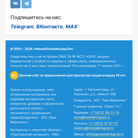
Подпишитесь на нас:
Telegram
,
ВКонтакте
,
MAX
© 2003 - 2026 «Новый Калининград.Ru»
Свидетельство о регистрации СМИ: Эл № ФС77-43520, выдано
Федеральной службой по надзору в сфере связи, информационных
технологий и массовых коммуникаций (Роскомнадзор) 17 января 2011 г.
Данный сайт не предназначен для просмотра лицам младше 18 лет.
18+
Адрес: г. Калининград, ул.
Любое использование, либо
Гаражная, д.2, кабинет 308
копирование материалов или
подборки материалов сайта,
Учредитель: ЗАО "Твик Маркетинг"
элементов дизайна и оформления
Главный редактор: Обрехт О.Г.
допускается только с
Редакция:
+7 (4012) 99-21-76
письменного разрешения
news@newkaliningrad.ru
правообладателя - ЗАО «Твик
Маркетинг».
Реклама:
+7 (4012) 31-07-07
reklama@newkaliningrad.ru
Материалы с пометкой «Бизнес»,
Афиша:
afisha@newkaliningrad.ru
«Партнерский материал», «ПМ»,