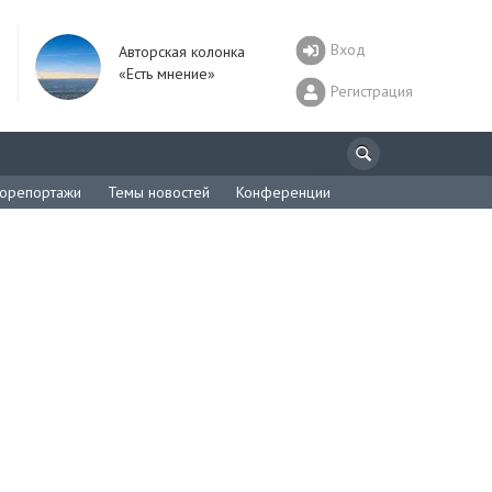
Вход
Авторская колонка
«Есть мнение»
Регистрация
орепортажи
Темы новостей
Конференции