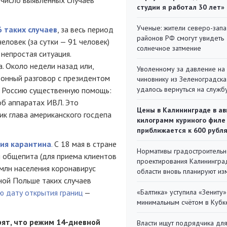
студии я работал 30 лет»
Ученые: жители северо-зап
 таких случаев
, за весь период
районов РФ смогут увидеть
еловек (за сутки — 91 человек)
солнечное затмение
непростая ситуация.
. Около недели назад или,
Уволенному за давление на
фонный разговор с президентом
чиновнику из Зеленоградска
удалось вернуться на служб
в Россию существенную помощь:
об аппаратах ИВЛ. Это
Цены в Калининграде в ав
ик глава американского госдепа
килограмм куриного филе
приближается к 600 рубл
ния карантина
.
С 18 мая в стране
Нормативы градостроительн
я общепита (для приема клиентов
проектирования Калинингра
 млн населения коронавирус
области вновь планируют из
ной Польше таких случаев
ю дату открытия границ
—
«Балтика» уступила «Зениту»
минимальным счётом в Кубк
рят, что режим 14-дневной
Власти ищут подрядчика дл