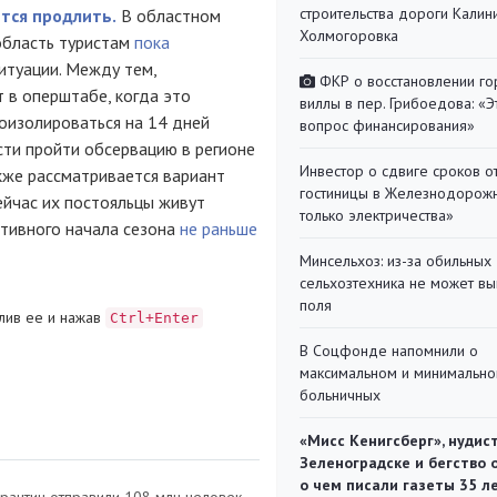
строительства дороги Калин
тся продлить.
В областном
Холмогоровка
область туристам
пока
итуации. Между тем,
ФКР о восстановлении г
т в оперштабе, когда это
виллы в пер. Грибоедова: «Э
оизолироваться на 14 дней
вопрос финансирования»
ти пройти обсервацию в регионе
Инвестор о сдвиге сроков о
акже рассматривается вариант
гостиницы в Железнодорожн
ейчас их постояльцы живут
только электричества»
ктивного начала сезона
не раньше
Минсельхоз: из-за обильны
сельхозтехника не может вы
поля
лив ее и нажав
Ctrl+Enter
В Соцфонде напомнили о
максимальном и минимальн
больничных
«Мисс Кенигсберг», нудис
Зеленоградске и бегство 
о чем писали газеты 35 л
арантин отправили 108 млн человек