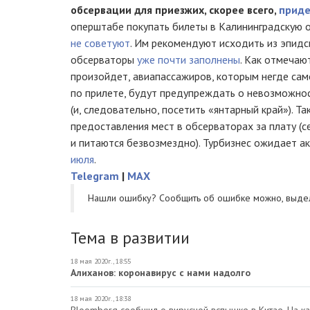
обсервации для приезжих, скорее всего,
приде
оперштабе покупать билеты в Калининградскую 
не советуют
. Им рекомендуют исходить из эпидс
обсерваторы
уже почти заполнены
. Как отмечаю
произойдет, авиапассажиров, которым негде сам
по прилете, будут предупреждать о невозможнос
(и, следовательно, посетить «янтарный край»). Т
предоставления мест в обсерваторах за плату (с
и питаются безвозмездно). Турбизнес ожидает а
июля
.
Telegram
|
MAX
Нашли ошибку? Cообщить об ошибке можно, выде
Тема в развитии
18 мая 2020г., 18:55
Алиханов: коронавирус с нами надолго
18 мая 2020г., 18:38
Bloomberg сообщил о вирусной вспышке в Китае. На к