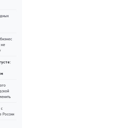
адных
 бизнес
 не
у
густе:
ям
ого
дской
менить
 с
е России
я