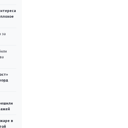
интереса
 плохое
 за
били
ва
ост»
корд
решили
тажей
ожаре в
той