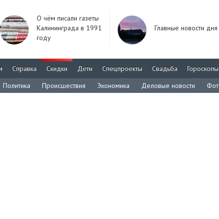
О чём писали газеты
Калининграда в 1991
Главные новости дня
году
м
Справка
Скидки
Дети
Спецпроекты
Свадьба
Гороскопы
Политика
Происшествия
Экономика
Деловые новости
Фот