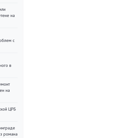
или
етене на
облем с
ного в
емонт
ен на
ской ЦРБ
инграде
из романа