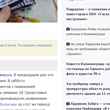
Подрядчик — о снижении 
инвесторов к ОКН: «У всех
настроение»
Гражданин Литвы осуждён
шпионаж в Калининграде
На улице Баранова выру
е в Китае. На карантин отправили
липы по требованию общест
«Динамо»
Новости Калининграда: «р
гостиницы на Горького, ре
филе и нудисты 90-х
вируса
.
В предыдущие дни это
ано. В субботу
Застройщику сквера у
ентов с пневмонией,
прокуратуры области раз
ерь умерших 18. Среди новых
увеличить здание до 11 э
 коронавирусом, выявленным
Художник Забуга — о п
Выписаны
за этот же период
переулке Грибоедова: «В э
е число выявленных случаев