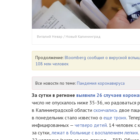
Виталий Невар / Новый Калининград
Продолжение:
Bloomberg сообщил о вирусной вспышк
108 млн человек
Все новости по теме:
Пандемия коронавируса
За сутки в регионе
выявили 26 случаев корона
число не опускалось ниже 35-36, но радоваться р
в Калининградской области
скончались
двое паци
в понедельник стало известно о
еще троих
. Теп
инфицированных —
четверо детей
. 14 человек с
за сутки,
лежат в больнице с воспалением легких
.
22 человека (всего за весь период — 383). Обще