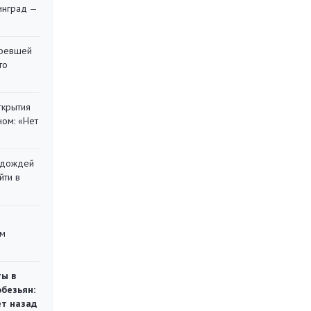
инград —
оревшей
то
ткрытия
ом: «Нет
х дождей
йти в
ом
ты в
обезьян:
ет назад