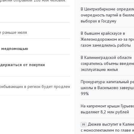
В Центризбиркоме определ
очередность партий в бюлл
выборах в Госдуму
не раньше июля
В бывшем крайсхаусе в
Железнодорожном из-за пр
газом замедлились работы
 с медпомощью
В Калининградской области
сократились объемы введен
держаться от покупки
эксплуатацию жилья
Прокуратура: капитальный р
прибывающих в регион будет продлен
школы в Васильково заверш
99%
На капремонт крыши Гурьев
выделяют 8,2 млн рублей
Дюжев выступит в Калин
PR
с моноспектаклем по главе 