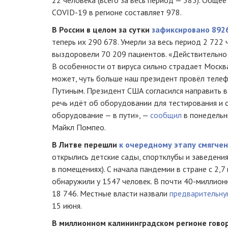
COVID-19 в регионе составляет 978.
В России в целом за сутки
зафиксировано 8926
теперь их 290 678. Умерли за весь период 2 722 ч
выздоровели 70 209 пациентов. «Действительно 
В особенности от вируса сильно страдает Москва
может, чуть больше наш президент провёл теле
Путиным. Президент США согласился направить 
речь идёт об оборудовании для тестирования и 
оборудование — в пути», —
сообщил
в понедельн
Майкл Помпео.
В Литве перешли
к очередному этапу смягче
открылись детские сады, спортклубы и заведени
в помещениях). С начала пандемии в стране с 2,7
обнаружили у 1547 человек. В почти 40-миллион
18 746. Местные власти назвали
предварительну
15 июня.
В миллионном калининградском регионе гово