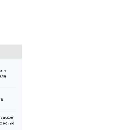
а и
али
 6
радской
их ночью