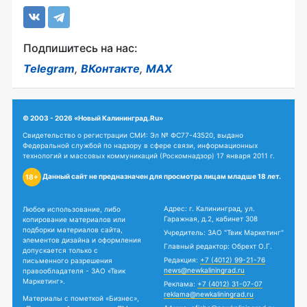
Подпишитесь на нас:
Telegram
,
ВКонтакте
,
MAX
© 2003 - 2026 «Новый Калининград.Ru»
Свидетельство о регистрации СМИ: Эл № ФС77-43520, выдано
Федеральной службой по надзору в сфере связи, информационных
технологий и массовых коммуникаций (Роскомнадзор) 17 января 2011 г.
Данный сайт не предназначен для просмотра лицам младше 18 лет.
18+
Адрес: г. Калининград, ул.
Любое использование, либо
Гаражная, д.2, кабинет 308
копирование материалов или
подборки материалов сайта,
Учредитель: ЗАО "Твик Маркетинг"
элементов дизайна и оформления
Главный редактор: Обрехт О.Г.
допускается только с
Редакция:
+7 (4012) 99-21-76
письменного разрешения
news@newkaliningrad.ru
правообладателя - ЗАО «Твик
Маркетинг».
Реклама:
+7 (4012) 31-07-07
reklama@newkaliningrad.ru
Материалы с пометкой «Бизнес»,