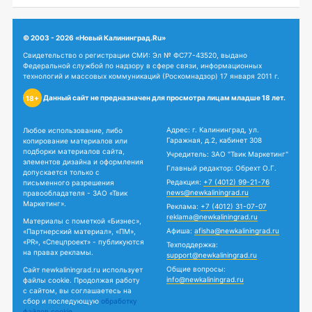
© 2003 - 2026 «Новый Калининград.Ru»
Свидетельство о регистрации СМИ: Эл № ФС77-43520, выдано
Федеральной службой по надзору в сфере связи, информационных
технологий и массовых коммуникаций (Роскомнадзор) 17 января 2011 г.
Данный сайт не предназначен для просмотра лицам младше 18 лет.
18+
Адрес: г. Калининград, ул.
Любое использование, либо
Гаражная, д.2, кабинет 308
копирование материалов или
подборки материалов сайта,
Учредитель: ЗАО "Твик Маркетинг"
элементов дизайна и оформления
Главный редактор: Обрехт О.Г.
допускается только с
Редакция:
+7 (4012) 99-21-76
письменного разрешения
news@newkaliningrad.ru
правообладателя - ЗАО «Твик
Маркетинг».
Реклама:
+7 (4012) 31-07-07
reklama@newkaliningrad.ru
Материалы с пометкой «Бизнес»,
Афиша:
afisha@newkaliningrad.ru
«Партнерский материал», «ПМ»,
«PR», «Спецпроект» - публикуются
Техподдержка:
на правах рекламы.
support@newkaliningrad.ru
Общие вопросы:
Сайт newkaliningrad.ru использует
info@newkaliningrad.ru
файлы cookie. Продолжая работу
с сайтом, вы соглашаетесь на
сбор и последующую
обработку
файлов cookie.