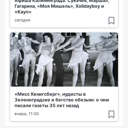
Афиша Калининграда: Сукачёв, Маршал,
Гагарина, «Моя Мишель», Xolidayboy и
«Кауп»
сегодня
«Мисс Кенигсберг», нудисты в
Зеленоградске и бегство обезьян: о чем
писали газеты 35 лет назад
вчера, 11:00