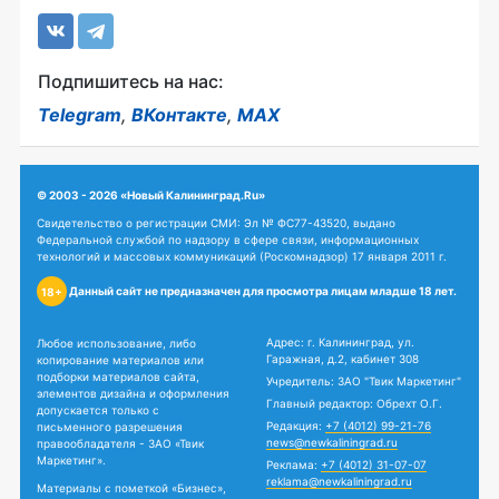
Подпишитесь на нас:
Telegram
,
ВКонтакте
,
MAX
© 2003 - 2026 «Новый Калининград.Ru»
Свидетельство о регистрации СМИ: Эл № ФС77-43520, выдано
Федеральной службой по надзору в сфере связи, информационных
технологий и массовых коммуникаций (Роскомнадзор) 17 января 2011 г.
Данный сайт не предназначен для просмотра лицам младше 18 лет.
18+
Адрес: г. Калининград, ул.
Любое использование, либо
Гаражная, д.2, кабинет 308
копирование материалов или
подборки материалов сайта,
Учредитель: ЗАО "Твик Маркетинг"
элементов дизайна и оформления
Главный редактор: Обрехт О.Г.
допускается только с
Редакция:
+7 (4012) 99-21-76
письменного разрешения
news@newkaliningrad.ru
правообладателя - ЗАО «Твик
Маркетинг».
Реклама:
+7 (4012) 31-07-07
reklama@newkaliningrad.ru
Материалы с пометкой «Бизнес»,