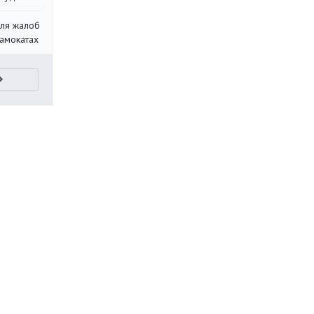
для жалоб
самокатах