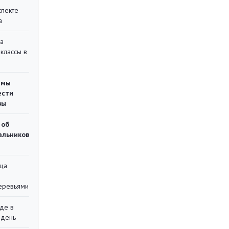
спекте
а
на
классы в
емы
ести
вы
 об
чальников
ца
еревьями
де в
 день