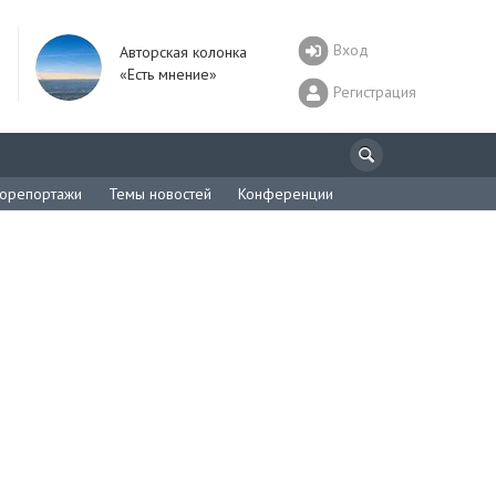
Вход
Авторская колонка
«Есть мнение»
Регистрация
орепортажи
Темы новостей
Конференции