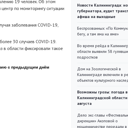
влению 19 человек. Об этом
Новости Калининграда: но
 центр по мониторингу ситуации
губернатора, аудит транс
афиша на выходные
случая заболевания COVID-19,
Беспрозванных: «По Коммун
бегу, а там яма на яме»
 более 30 случаев COVID-19.
Во время рейда в Калининг
аз в области фиксировали такое
области выявили 58 гулявш
подростков
Дом на Зоологической в
Калининграде включили в р
объектов культурного насле
Возможны грозы: погода в
Калининградской области
августа
Дело экс-главы «Фестиваль
дирекции» Акоповой о
мошенничестве передали в