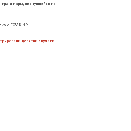
тра и пары, вернувшейся из
ка с COVID-19
стрировали десятки случаев