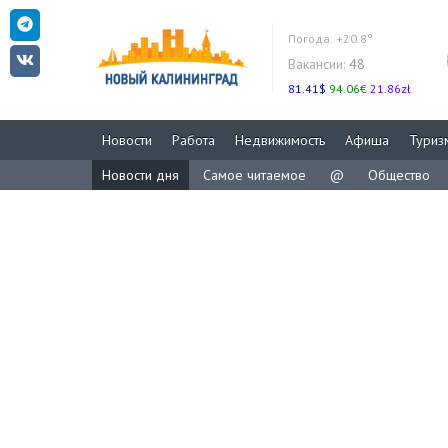
Погода:
+20.8°
Вакансии:
48
81.41$
94.06€
21.86zł
Новости
Работа
Недвижимость
Афиша
Туриз
Новости дня
Самое читаемое
@
Общество