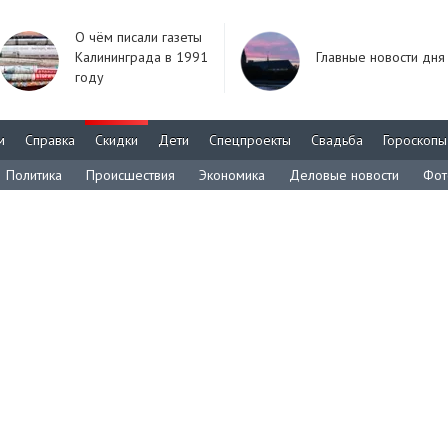
О чём писали газеты
Калининграда в 1991
Главные новости дня
году
м
Справка
Скидки
Дети
Спецпроекты
Свадьба
Гороскопы
Политика
Происшествия
Экономика
Деловые новости
Фот