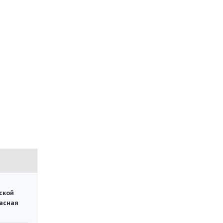
ской
асная