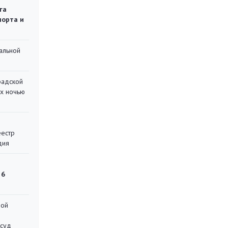
га
порта и
альной
радской
их ночью
еестр
дия
 6
ной
 суд