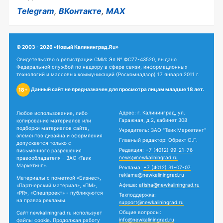
Telegram
,
ВКонтакте
,
MAX
© 2003 - 2026 «Новый Калининград.Ru»
Свидетельство о регистрации СМИ: Эл № ФС77-43520, выдано
Федеральной службой по надзору в сфере связи, информационных
технологий и массовых коммуникаций (Роскомнадзор) 17 января 2011 г.
Данный сайт не предназначен для просмотра лицам младше 18 лет.
18+
Адрес: г. Калининград, ул.
Любое использование, либо
Гаражная, д.2, кабинет 308
копирование материалов или
подборки материалов сайта,
Учредитель: ЗАО "Твик Маркетинг"
элементов дизайна и оформления
Главный редактор: Обрехт О.Г.
допускается только с
Редакция:
+7 (4012) 99-21-76
письменного разрешения
news@newkaliningrad.ru
правообладателя - ЗАО «Твик
Маркетинг».
Реклама:
+7 (4012) 31-07-07
reklama@newkaliningrad.ru
Материалы с пометкой «Бизнес»,
Афиша:
afisha@newkaliningrad.ru
«Партнерский материал», «ПМ»,
«PR», «Спецпроект» - публикуются
Техподдержка:
на правах рекламы.
support@newkaliningrad.ru
Общие вопросы:
Сайт newkaliningrad.ru использует
info@newkaliningrad.ru
файлы cookie. Продолжая работу