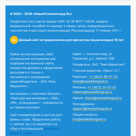
© 2003 - 2026 «Новый Калининград.Ru»
Свидетельство о регистрации СМИ: Эл № ФС77-43520, выдано
Федеральной службой по надзору в сфере связи, информационных
технологий и массовых коммуникаций (Роскомнадзор) 17 января 2011 г.
Данный сайт не предназначен для просмотра лицам младше 18 лет.
18+
Адрес: г. Калининград, ул.
Любое использование, либо
Гаражная, д.2, кабинет 308
копирование материалов или
подборки материалов сайта,
Учредитель: ЗАО "Твик Маркетинг"
элементов дизайна и оформления
Главный редактор: Обрехт О.Г.
допускается только с
Редакция:
+7 (4012) 99-21-76
письменного разрешения
news@newkaliningrad.ru
правообладателя - ЗАО «Твик
Маркетинг».
Реклама:
+7 (4012) 31-07-07
reklama@newkaliningrad.ru
Материалы с пометкой «Бизнес»,
Афиша:
afisha@newkaliningrad.ru
«Партнерский материал», «ПМ»,
«PR», «Спецпроект» - публикуются
Техподдержка:
на правах рекламы.
support@newkaliningrad.ru
Общие вопросы:
Сайт newkaliningrad.ru использует
info@newkaliningrad.ru
файлы cookie. Продолжая работу
с сайтом, вы соглашаетесь на
сбор и последующую
обработку
файлов cookie.