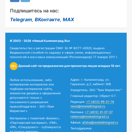
Подпишитесь на нас:
Telegram
,
ВКонтакте
,
MAX
© 2003 - 2026 «Новый Калининград.Ru»
Свидетельство о регистрации СМИ: Эл № ФС77-43520, выдано
Федеральной службой по надзору в сфере связи, информационных
технологий и массовых коммуникаций (Роскомнадзор) 17 января 2011 г.
Данный сайт не предназначен для просмотра лицам младше 18 лет.
18+
Адрес: г. Калининград, ул.
Любое использование, либо
Гаражная, д.2, кабинет 308
копирование материалов или
подборки материалов сайта,
Учредитель: ЗАО "Твик Маркетинг"
элементов дизайна и оформления
Главный редактор: Обрехт О.Г.
допускается только с
Редакция:
+7 (4012) 99-21-76
письменного разрешения
news@newkaliningrad.ru
правообладателя - ЗАО «Твик
Маркетинг».
Реклама:
+7 (4012) 31-07-07
reklama@newkaliningrad.ru
Материалы с пометкой «Бизнес»,
Афиша:
afisha@newkaliningrad.ru
«Партнерский материал», «ПМ»,
«PR», «Спецпроект» - публикуются
Техподдержка:
на правах рекламы.