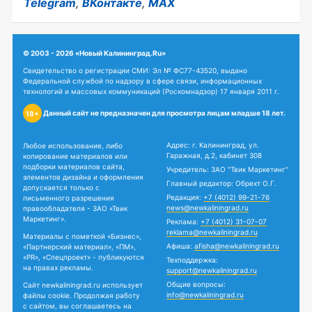
Telegram
,
ВКонтакте
,
MAX
© 2003 - 2026 «Новый Калининград.Ru»
Свидетельство о регистрации СМИ: Эл № ФС77-43520, выдано
Федеральной службой по надзору в сфере связи, информационных
технологий и массовых коммуникаций (Роскомнадзор) 17 января 2011 г.
Данный сайт не предназначен для просмотра лицам младше 18 лет.
18+
Адрес: г. Калининград, ул.
Любое использование, либо
Гаражная, д.2, кабинет 308
копирование материалов или
подборки материалов сайта,
Учредитель: ЗАО "Твик Маркетинг"
элементов дизайна и оформления
Главный редактор: Обрехт О.Г.
допускается только с
Редакция:
+7 (4012) 99-21-76
письменного разрешения
news@newkaliningrad.ru
правообладателя - ЗАО «Твик
Маркетинг».
Реклама:
+7 (4012) 31-07-07
reklama@newkaliningrad.ru
Материалы с пометкой «Бизнес»,
Афиша:
afisha@newkaliningrad.ru
«Партнерский материал», «ПМ»,
«PR», «Спецпроект» - публикуются
Техподдержка:
на правах рекламы.
support@newkaliningrad.ru
Общие вопросы:
Сайт newkaliningrad.ru использует
info@newkaliningrad.ru
файлы cookie. Продолжая работу
с сайтом, вы соглашаетесь на