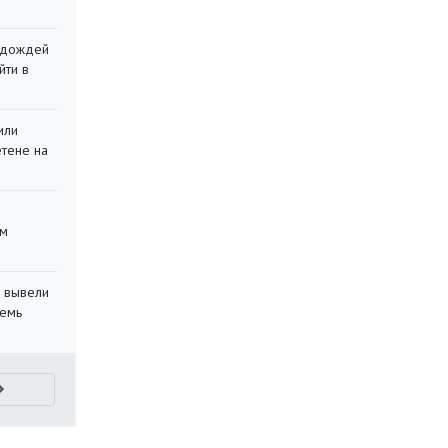
х дождей
йти в
или
етене на
ом
 вывели
семь