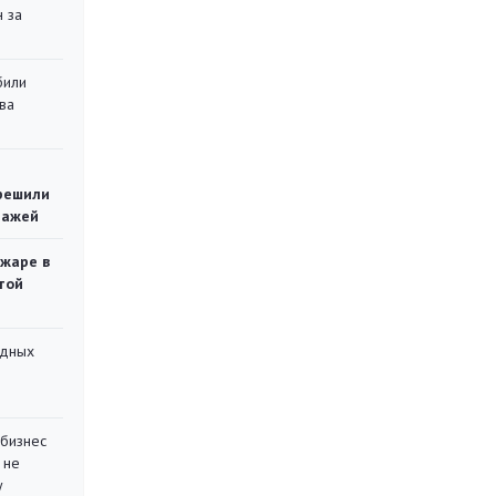
 за
били
ва
решили
тажей
ожаре в
той
адных
 бизнес
 не
у