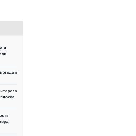
а и
али
 погода в
интереса
 плохое
ост»
корд