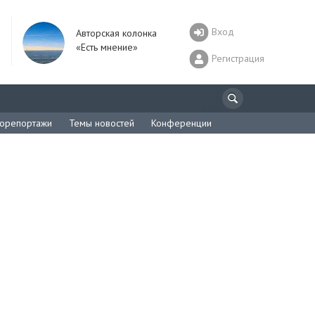
Вход
Авторская колонка
«Есть мнение»
Регистрация
орепортажи
Темы новостей
Конференции