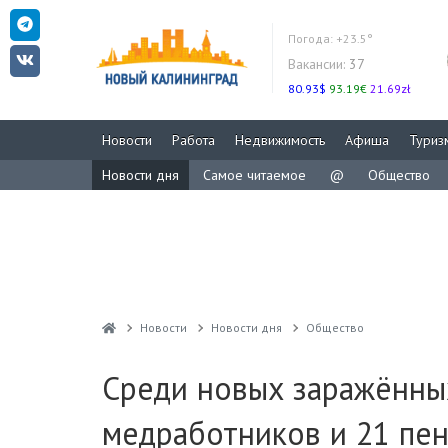
Погода:
+23.5°
Вакансии:
37
80.93$
93.19€
21.69zł
Новости
Работа
Недвижимость
Афиша
Туриз
Новости дня
Самое читаемое
@
Общество
Новости
Новости дня
Общество
Среди новых заражённы
медработников и 21 пе