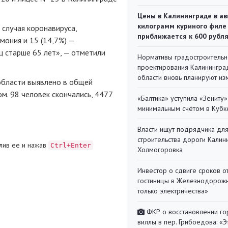
Цены в Калининграде в ав
килограмм куриного филе
случая коронавируса,
приближается к 600 рубл
мония и 15 (14,7%) —
 старше 65 лет», — отметили
Нормативы градостроительн
проектирования Калинингра
области вновь планируют из
области выявлено в общей
м. 98 человек скончались, 4477
«Балтика» уступила «Зениту»
минимальным счётом в Кубк
Власти ищут подрядчика дл
строительства дороги Калин
лив ее и нажав
Ctrl+Enter
Холмогоровка
Инвестор о сдвиге сроков о
гостиницы в Железнодорожн
только электричества»
ФКР о восстановлении г
виллы в пер. Грибоедова: «Э