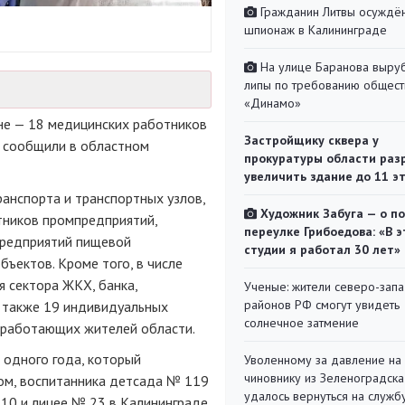
Гражданин Литвы осуждён
шпионаж в Калининграде
На улице Баранова выру
липы по требованию общест
«Динамо»
не — 18 медицинских работников
Застройщику сквера у
» сообщили в областном
прокуратуры области раз
увеличить здание до 11 э
анспорта и транспортных узлов,
Художник Забуга — о п
тников промпредприятий,
переулке Грибоедова: «В э
предприятий пищевой
студии я работал 30 лет»
ъектов. Кроме того, в числе
 сектора ЖКХ, банка,
Ученые: жители северо-зап
районов РФ смогут увидеть
а также 19 индивидуальных
солнечное затмение
еработающих жителей области.
 одного года, который
Уволенному за давление на
чиновнику из Зеленоградска
ом, воспитанника детсада № 119
удалось вернуться на служб
 10 и лицее № 23 в Калининграде