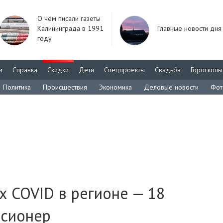
О чём писали газеты
Калининграда в 1991
Главные новости дня
году
м
Справка
Скидки
Дети
Спецпроекты
Свадьба
Гороскопы
Политика
Происшествия
Экономика
Деловые новости
Фот
х COVID в регионе — 18
нсионер