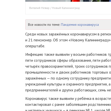
Виталий Невар / Новый Калининград
Все новости по теме:
Пандемия коронавируса
Среди новых заражённых коронавирусом в регио
и 21 пенсионер. Об этом «Новому Калининграду
оперштабе.
Инфекцию также выявили у восьми работников тр
пяти сотрудников сферы образования, пяти рабо
четырёх правоохранителей, троих сотрудников 
промышленности и двоих работников торговых об
заражённых — по одному сотруднику предприятия
учреждений культуры и охранного предприятия, 
предпринимателей и других работающих, семь н
Коронавирус также выявили у ребёнка в возрасте
контактировал с ранее заболевшим родственник
и четверых учащихся — в гимназии № 1, школе №