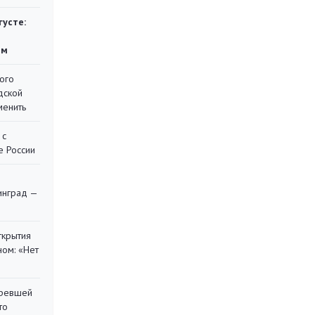
густе:
ям
ого
дской
менить
 с
е России
я
инград —
ткрытия
ом: «Нет
оревшей
то