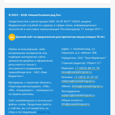
© 2003 - 2026 «Новый Калининград.Ru»
Свидетельство о регистрации СМИ: Эл № ФС77-43520, выдано
Федеральной службой по надзору в сфере связи, информационных
технологий и массовых коммуникаций (Роскомнадзор) 17 января 2011 г.
Данный сайт не предназначен для просмотра лицам младше 18 лет.
18+
Адрес: г. Калининград, ул.
Любое использование, либо
Гаражная, д.2, кабинет 308
копирование материалов или
подборки материалов сайта,
Учредитель: ЗАО "Твик Маркетинг"
элементов дизайна и оформления
Главный редактор: Обрехт О.Г.
допускается только с
Редакция:
+7 (4012) 99-21-76
письменного разрешения
news@newkaliningrad.ru
правообладателя - ЗАО «Твик
Маркетинг».
Реклама:
+7 (4012) 31-07-07
reklama@newkaliningrad.ru
Материалы с пометкой «Бизнес»,
Афиша:
afisha@newkaliningrad.ru
«Партнерский материал», «ПМ»,
«PR», «Спецпроект» - публикуются
Техподдержка:
на правах рекламы.
support@newkaliningrad.ru
Общие вопросы:
Сайт newkaliningrad.ru использует
info@newkaliningrad.ru
файлы cookie. Продолжая работу
с сайтом, вы соглашаетесь на
сбор и последующую
обработку