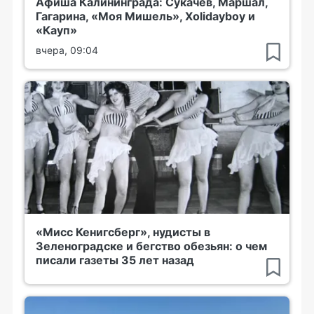
Афиша Калининграда: Сукачёв, Маршал,
Гагарина, «Моя Мишель», Xolidayboy и
«Кауп»
вчера, 09:04
«Мисс Кенигсберг», нудисты в
Зеленоградске и бегство обезьян: о чем
писали газеты 35 лет назад