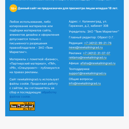
Данный сайт не предназначен для просмотра лицам младше 18 лет.
18+
Адрес: г. Калининград, ул.
Любое использование, либо
Гаражная, д.2, кабинет 308
копирование материалов или
подборки материалов сайта,
Учредитель: ЗАО "Твик Маркетинг"
элементов дизайна и оформления
Главный редактор: Обрехт О.Г.
допускается только с
Редакция:
+7 (4012) 99-21-76
письменного разрешения
news@newkaliningrad.ru
правообладателя - ЗАО «Твик
Маркетинг».
Реклама:
+7 (4012) 31-07-07
reklama@newkaliningrad.ru
Материалы с пометкой «Бизнес»,
Афиша:
afisha@newkaliningrad.ru
«Партнерский материал», «ПМ»,
«PR», «Спецпроект» - публикуются
Техподдержка:
на правах рекламы.
support@newkaliningrad.ru
Общие вопросы:
Сайт newkaliningrad.ru использует
info@newkaliningrad.ru
файлы cookie. Продолжая работу
с сайтом, вы соглашаетесь на
сбор и последующую
обработку
файлов cookie.