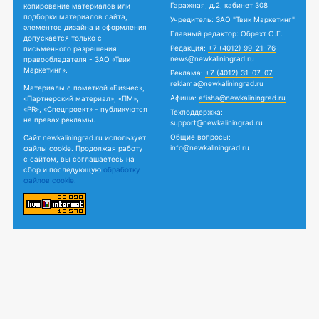
Гаражная, д.2, кабинет 308
копирование материалов или
подборки материалов сайта,
Учредитель: ЗАО "Твик Маркетинг"
элементов дизайна и оформления
Главный редактор: Обрехт О.Г.
допускается только с
Редакция:
+7 (4012) 99-21-76
письменного разрешения
news@newkaliningrad.ru
правообладателя - ЗАО «Твик
Маркетинг».
Реклама:
+7 (4012) 31-07-07
reklama@newkaliningrad.ru
Материалы с пометкой «Бизнес»,
Афиша:
afisha@newkaliningrad.ru
«Партнерский материал», «ПМ»,
«PR», «Спецпроект» - публикуются
Техподдержка:
на правах рекламы.
support@newkaliningrad.ru
Общие вопросы:
Сайт newkaliningrad.ru использует
info@newkaliningrad.ru
файлы cookie. Продолжая работу
с сайтом, вы соглашаетесь на
сбор и последующую
обработку
файлов cookie.