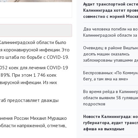
Аудит транспортной сист
Калининграда хотят пров
совместно с мэрией Моск
Два человека погибли на во
Калининградской области за
Калининградской области было
Очевидец: в районе Виштын
ия коронавирусной инфекции. Это
десять машин оказались
го штаба по борьбе с COVID-19.
заблокированы упавшими д
2052 коек для лечения COVID-19
Беспрозванных: «По Коммун
 89%. При этом 1 746 коек
бегу, а там яма на яме»
вирусной инфекции. Из них
Во время рейда в Калининг
области выявили 58 гулявш
таб предоставляет дважды
подростков
Новости Калининграда: но
анения России Михаил Мурашко
губернатора, аудит транс
области напряженной, отметив,
афиша на выходные