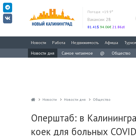
Погода:
+19.9°
Вакансии:
28
81.41$
94.06€
21.86zł
Новости
Работа
Недвижимость
Афиша
Туриз
Новости дня
Самое читаемое
@
Общество
Новости
Новости дня
Общество
Оперштаб: в Калинингр
коек для больных COVI