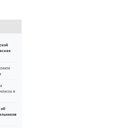
ской
асная
спекте
а
на
классы в
 об
чальников