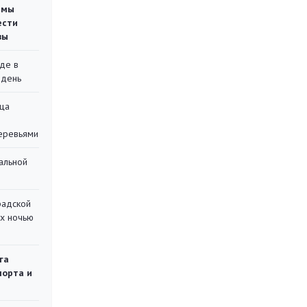
емы
ести
вы
де в
 день
ца
еревьями
альной
радской
их ночью
га
порта и