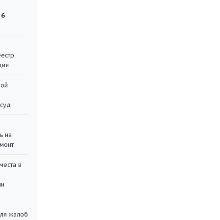
 6
еестр
дия
ной
 суд
ь на
монт
места в
ли
для жалоб