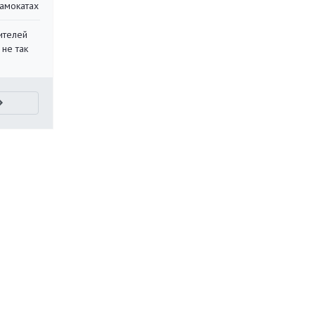
самокатах
ителей
 не так