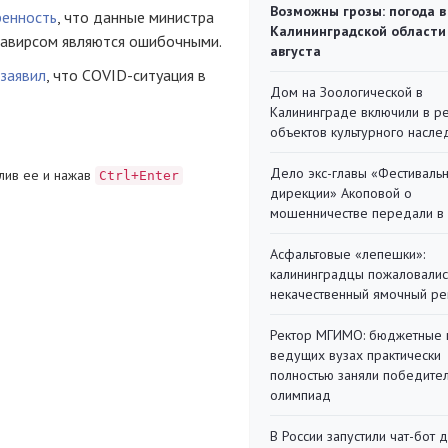
Возможны грозы: погода в
ренность
, что данные министра
Калининградской области
навирсом являются ошибочными.
августа
заявил
, что COVID-ситуация в
Дом на Зоологической в
Калининграде включили в р
объектов культурного насле
Дело экс-главы «Фестиваль
лив ее и нажав
Ctrl+Enter
дирекции» Акоповой о
мошенничестве передали в
Асфальтовые «лепешки»:
калининградцы пожаловалис
некачественный ямочный ре
Ректор МГИМО: бюджетные 
ведущих вузах практически
полностью заняли победите
олимпиад
В России запустили чат-бот 