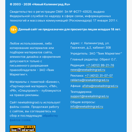
© 2003 - 2026 «Новый Калининград.Ru»
Свидетельство о регистрации СМИ: Эл № ФС77-43520, выдано
Федеральной службой по надзору в сфере связи, информационных
технологий и массовых коммуникаций (Роскомнадзор) 17 января 2011 г.
Данный сайт не предназначен для просмотра лицам младше 18 лет.
18+
Адрес: г. Калининград, ул.
Любое использование, либо
Гаражная, д.2, кабинет 308
копирование материалов или
подборки материалов сайта,
Учредитель: ЗАО "Твик Маркетинг"
элементов дизайна и оформления
Главный редактор: Обрехт О.Г.
допускается только с
Редакция:
+7 (4012) 99-21-76
письменного разрешения
news@newkaliningrad.ru
правообладателя - ЗАО «Твик
Маркетинг».
Реклама:
+7 (4012) 31-07-07
reklama@newkaliningrad.ru
Материалы с пометкой «Бизнес»,
Афиша:
afisha@newkaliningrad.ru
«Партнерский материал», «ПМ»,
«PR», «Спецпроект» - публикуются
Техподдержка:
на правах рекламы.
support@newkaliningrad.ru
Общие вопросы:
Сайт newkaliningrad.ru использует
info@newkaliningrad.ru
файлы cookie. Продолжая работу
с сайтом, вы соглашаетесь на
сбор и последующую
обработку
файлов cookie.