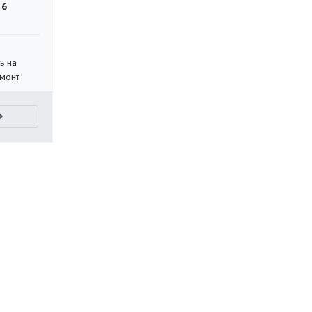
 6
ь на
монт