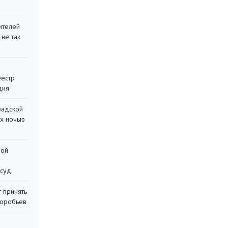
ителей
 не так
еестр
дия
радской
их ночью
ной
 суд
 принять
воробьев