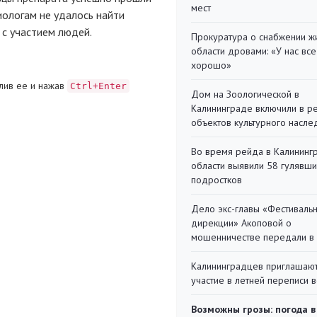
мест
иологам не удалось найти
 с участием людей.
Прокуратура о снабжении ж
области дровами: «У нас все
хорошо»
лив ее и нажав
Ctrl+Enter
Дом на Зоологической в
Калининграде включили в р
объектов культурного насле
Во время рейда в Калининг
области выявили 58 гулявш
подростков
Дело экс-главы «Фестиваль
дирекции» Акоповой о
мошенничестве передали в
Калининградцев приглашают
участие в летней переписи 
Возможны грозы: погода в