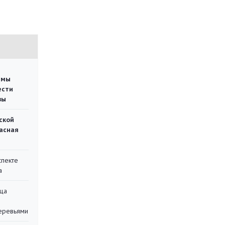
емы
ести
вы
ской
асная
спекте
а
ца
еревьями