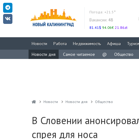
Погода:
+21.5°
Вакансии:
48
81.41$
94.06€
21.86zł
Новости
Работа
Недвижимость
Афиша
Туриз
Новости дня
Самое читаемое
@
Общество
Новости
Новости дня
Общество
В Словении анонсировал
спрея для носа