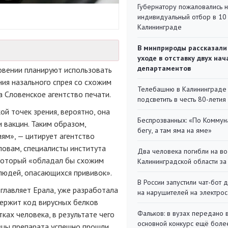
Губернатору пожаловались 
индивидуальный отбор в 10 
Калининграде
В минприроды рассказали
уходе в отставку двух на
департаментов
овении планируют использовать
ния назального спрея со схожим
Телебашню в Калининграде
а Словенское агентство печати.
подсветить в честь 80-летия
ой точек зрения, вероятно, она
Беспрозванных: «По Коммун
 вакцин. Таким образом,
бегу, а там яма на яме»
ям», — цитирует агентство
ловам, специалисты института
Два человека погибли на во
 который «обладал бы схожим
Калининградской области за
людей, опасающихся прививок».
В России запустили чат-бот 
главляет Ерала, уже разработала
на нарушителей на электро
держит код вирусных белков
Фальков: в вузах передано 
ках человека, в результате чего
основной конкурс ещё более
зцы препарата успешно прошли