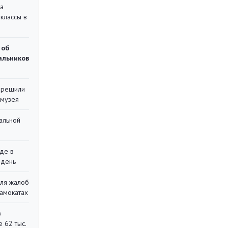
на
классы в
 об
чальников
 решили
 музея
альной
де в
 день
для жалоб
самокатах
в
 62 тыс.