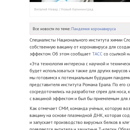
Виталий Невар / Новый Калининград
Все новости по теме:
Пандемия коронавируса
Специалисты Национального института химии Сл
собственную вакцину от коронавируса для созда
эффектом. Об этом сообщает
ТАСС
со ссылкой н
«Эта технология интересна с научной и техническ
будет использоваться также для других вирусов и
мы готовимся к потенциальным будущим пандеми
представителя института Романа Ерала. По его с
сосредоточились на разработке спрея для носа,
с вакциной эффектом и был бы приемлемым для 
Как отмечает СМИ, команда учёных, которую воз
вакцину на основе плазмидной ДНК, которая со
и запускает производство вирусных белков в клет
появляются антитела и защитные Т-клетки. Обра